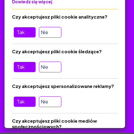
Dowiedz się więcej
Polityka Prywatności
Regulamin
Czy akceptujesz pliki cookie analityczne?
O platformie
Baza materiałów dydaktycznych
Tak
Nie
Jak zostać autorem
FAQ
Czy akceptujesz pliki cookie śledzące?
Tak
Nie
Pomoc
Masz pytania? Wyślij e-mail:
admin@zlotynauczyciel.pl
Czy akceptujesz spersonalizowane reklamy?
Zawsze odpowiadamy w ciągu 24 godzin
(Sprawdź, czy
wiadomość nie trafiła do folderu SPAM)
Tak
Nie
ZlotyNauczyciel.pl © 2025, Wszelkie prawa zastrzeżone.
Czy akceptujesz pliki cookie mediów
Materiały chronione Prawem Autorskim.
społecznościowych?