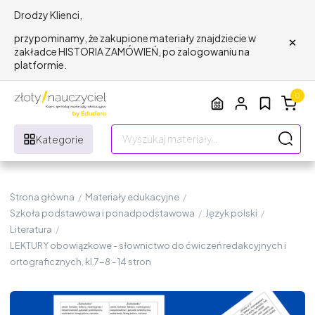
Drodzy Klienci,
×
przypominamy, że zakupione materiały znajdziecie w
zakładce HISTORIA ZAMÓWIEŃ, po zalogowaniu na
platformie.
0
Kategorie
Strona główna
/
Materiały edukacyjne
/
Szkoła podstawowa i ponadpodstawowa
/
Język polski
/
Literatura
/
LEKTURY obowiązkowe - słownictwo do ćwiczeń redakcyjnych i
ortograficznych, kl.7-8 - 14 stron