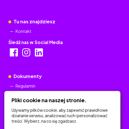
Tu nas znajdziesz
Kontakt
Śledź nas w Social Media
Dokumenty
Regulamin
Polityka Prywatności
Pliki cookie na naszej stronie.
Używamy plików cookie, aby zapewnić prawidłowe
działanie serwisu, analizować ruch i personalizować
treści. Wybierz, na co się zgadzasz.
Na skróty