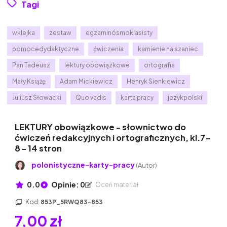
Tagi
wklejka
zestaw
egzaminósmoklasisty
pomocedydaktyczne
ćwiczenia
kamienie na szaniec
Pan Tadeusz
lektury obowiązkowe
ortografia
Mały Książę
Adam Mickiewicz
Henryk Sienkiewicz
Juliusz Słowacki
Quo vadis
karta pracy
jezykpolski
LEKTURY obowiązkowe - słownictwo do
ćwiczeń redakcyjnych i ortograficznych, kl.7-
8 - 14 stron
polonistyczne-karty-pracy
(Autor)
0.0
Opinie: 0
Oceń materiał
Kod:
853P_5RWQ83-853
7,00 zł