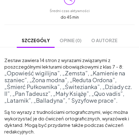
Średni czas aktywności
do 45 min
OPINIE (0)
O AUTORZE
SZCZEGÓŁY
Zestaw zawiera 14 stron z wyrazami związanymi z
poszczególnymi lekturami obowiązkowymi z klas 7 - 8:
„Opowieść wigilijna”, „Zemsta”, „Kamienie na
szaniec”, „Żona modna”, „Reduta Ordona”,
„Śmierć Pułkownika”, „Świtezianka”, „Dziady cz.
II”, „Pan Tadeusz”, „Mały Książę”, „Quo vadis”,
„Latarnik”, „Balladyna”, ” Syzyfowe prace”.
Są to wyrazy z trudnościami ortograficznymi, więc można
wykorzystać je do ćwiczeń ortograficznych, wyrazówek i
dyktand. Mogą być przydatne także podczas ćwiczeń
redakcyjnych.