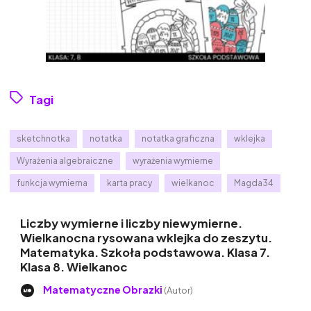
Tagi
sketchnotka
notatka
notatka graficzna
wklejka
Wyrażenia algebraiczne
wyrażenia wymierne
funkcja wymierna
karta pracy
wielkanoc
Magda34
Liczby wymierne i liczby niewymierne.
Wielkanocna rysowana wklejka do zeszytu.
Matematyka. Szkoła podstawowa. Klasa 7.
Klasa 8. Wielkanoc
Matematyczne Obrazki
(Autor)