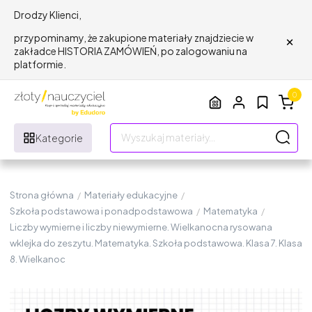
Drodzy Klienci,
×
przypominamy, że zakupione materiały znajdziecie w
zakładce HISTORIA ZAMÓWIEŃ, po zalogowaniu na
platformie.
0
Kategorie
Strona główna
/
Materiały edukacyjne
/
Szkoła podstawowa i ponadpodstawowa
/
Matematyka
/
Liczby wymierne i liczby niewymierne. Wielkanocna rysowana
wklejka do zeszytu. Matematyka. Szkoła podstawowa. Klasa 7. Klasa
8. Wielkanoc