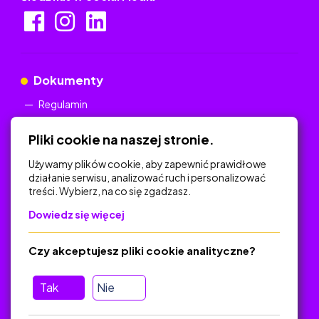
Dokumenty
Regulamin
Polityka Prywatności
Pliki cookie na naszej stronie.
Używamy plików cookie, aby zapewnić prawidłowe
działanie serwisu, analizować ruch i personalizować
treści. Wybierz, na co się zgadzasz.
Na skróty
Dowiedz się więcej
Polityka Prywatności
Regulamin
Czy akceptujesz pliki cookie analityczne?
O platformie
Baza materiałów dydaktycznych
Tak
Nie
Jak zostać autorem