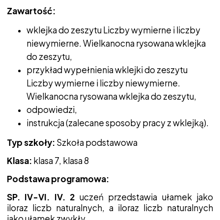
Zawartość:
wklejka do zeszytu
Liczby wymierne i liczby
niewymierne. Wielkanocna rysowana wklejka
do zeszytu
,
przykład wypełnienia wklejki do zeszytu
Liczby wymierne i liczby niewymierne.
Wielkanocna rysowana wklejka do zeszytu
,
odpowiedzi,
instrukcja (zalecane sposoby pracy z wklejką).
Typ szkoły:
Szkoła podstawowa
Klasa:
klasa 7, klasa 8
Podstawa programowa:
SP. IV-VI. IV. 2
uczeń przedstawia ułamek jako
iloraz liczb naturalnych, a iloraz liczb naturalnych
jako ułamek zwykły,