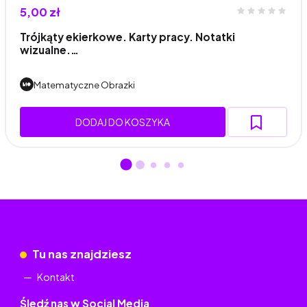
5,00 zł
Trójkąty ekierkowe. Karty pracy. Notatki
wizualne.…
Matematyczne Obrazki
DODAJ DO KOSZYKA
Tu nas znajdziesz
Kontakt
Śledź nas w Social Media