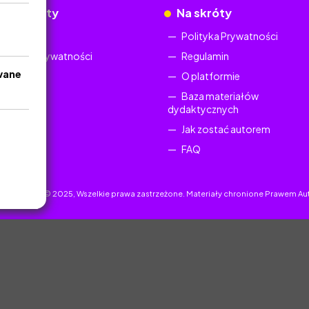
okumenty
Na skróty
Regulamin
Polityka Prywatności
Polityka Prywatności
Regulamin
wane
O platformie
Baza materiałów
dydaktycznych
Jak zostać autorem
FAQ
uczyciel.pl © 2025, Wszelkie prawa zastrzeżone. Materiały chronione Prawem Au