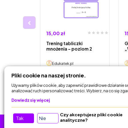
15,00 zł
1
e
Trening tabliczki
G
łoski
mnożenia – poziom 2
„
Edukatek.pl
Pliki cookie na naszej stronie.
DODAJ DO
KOSZYKA
Używamy plików cookie, aby zapewnić prawidłowe działanie s
analizować ruch i personalizować treści. Wybierz, na co się zg
Dowiedz się więcej
Czy akceptujesz pliki cookie
Tak
Nie
analityczne?