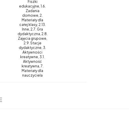
Fiszki
edukacyjne, 1.6.
Zadania
domowe, 2.
Materiały dla
całej klasy, 2.13.
Inne, 2.7. Gra
dydaktyczna, 2.8.
Zajęcia grupowe,
2.9. Stacje
dydaktyczne, 3.
Aktywności
kreatywne, 3.1.
Aktywność
kreatywna, 7.
Materiały dla
nauczyciela
E