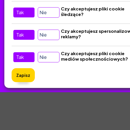
Tu nas znajdziesz
D
Czy akceptujesz pliki cookie
Tak
Nie
śledzące?
Kontakt
Śledź nas w Social Media
Czy akceptujesz spersonalizo
Tak
Nie
reklamy?
Czy akceptujesz pliki cookie
Tak
Nie
mediów społecznościowych?
Zapisz
ZlotyNa