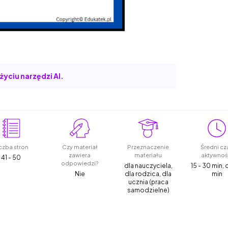
życiu narzędzi AI.
czba stron
Czy materiał
Przeznaczenie
Średni cz
zawiera
materiału
aktywnoś
41 - 50
odpowiedzi?
dla nauczyciela,
15 - 30 min,
Nie
dla rodzica, dla
min
ucznia (praca
samodzielne)