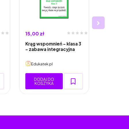
15,00 zł
15,00 zł
Krąg wspomnień – klasa 3
Polonistyc
- zabawa integracyjna
mistrzów - 
Edukatek.pl
Edukatek.
DODAJ DO
DODAJ 
KOSZYKA
KOSZY