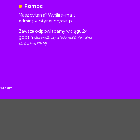
Pomoc
Masz pytania? Wyślij e-mail:
admin@zlotynauczyciel.pl
Zawsze odpowiadamy w ciągu 24
godzin
(Sprawdź, czy wiadomość nie trafiła
do folderu SPAM)
torskim.