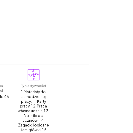
as
Typ aktywności
ci
1. Materiały do
 do 45
samodzielnej
pracy, 1.1. Karty
pracy, 1.2. Praca
własna ucznia, 1.3.
Notatki dla
uczniów, 1.4.
Zagadki logiczne
i łamigłówki, 1.5.