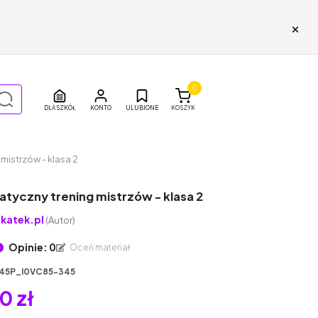
×
0
DLA SZKÓŁ
ULUBIONE
KOSZYK
mistrzów - klasa 2
tyczny trening mistrzów - klasa 2
katek.pl
(Autor)
Opinie: 0
Oceń materiał
45P_I0VC85-345
0 zł