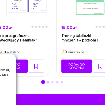
5,00 zł
15,00 zł
ra ortograficzna
Trening tabliczki
Wędrujący ziemniak”
mnożenia - poziom 1
Edukatek.pl
Edukatek.pl
DODAJ DO
DODAJ DO
KOSZYKA
KOSZYKA
erwisu,
adzasz.