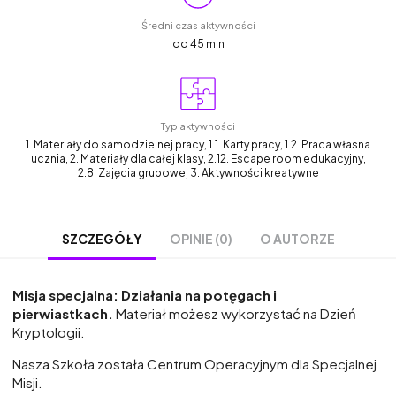
Średni czas aktywności
do 45 min
Typ aktywności
1. Materiały do samodzielnej pracy, 1.1. Karty pracy, 1.2. Praca własna
ucznia, 2. Materiały dla całej klasy, 2.12. Escape room edukacyjny,
2.8. Zajęcia grupowe, 3. Aktywności kreatywne
OPINIE (0)
O AUTORZE
SZCZEGÓŁY
Misja specjalna: Działania na potęgach i
pierwiastkach.
Materiał możesz wykorzystać na Dzień
Kryptologii.
Nasza Szkoła została Centrum Operacyjnym dla Specjalnej
Misji.