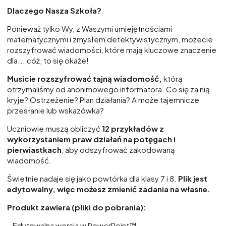
Dlaczego Nasza Szkoła?
Ponieważ tylko Wy, z Waszymi umiejętnościami
matematycznymi i zmysłem detektywistycznym, możecie
rozszyfrować wiadomości, które mają kluczowe znaczenie
dla... cóż, to się okaże!
Musicie rozszyfrować tajną wiadomość,
którą
otrzymaliśmy od anonimowego informatora. Co się za nią
kryje? Ostrzeżenie? Plan działania? A może tajemnicze
przesłanie lub wskazówka?
Uczniowie muszą obliczyć
12 przykładów z
wykorzystaniem praw działań na potęgach i
pierwiastkach
, aby odszyfrować zakodowaną
wiadomość.
Świetnie nadaje się jako powtórka dla klasy 7 i 8.
Plik jest
edytowalny, więc możesz zmienić zadania na własne.
Produkt zawiera (pliki do pobrania):
– Edytowalna wersja w PowerPoint™.