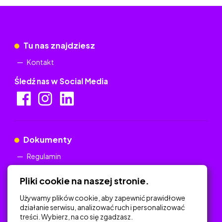
Tu nas znajdziesz
Kontakt
Śledź nas w Social Media
Dokumenty
Regulamin
Polityka Prywatności
Pliki cookie na naszej stronie.
Używamy plików cookie, aby zapewnić prawidłowe
działanie serwisu, analizować ruch i personalizować
treści. Wybierz, na co się zgadzasz.
Na skróty