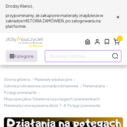
Drodzy Klienci,
×
przypominamy, że zakupione materiały znajdziecie w
zakładce HISTORIA ZAMÓWIEŃ, po zalogowaniu na
platformie.
0
Kategorie
Strona główna
/
Materiały edukacyjne
/
Szkoła podstawowa i ponadpodstawowa
/
Matematyka
/
Potęgi i pierwiastki
/
Misja specjalna: Działania na potęgach i pierwiastkach.
Matematyczne wyzwanie dla kl. 7-8. Potęgi i pierwiastki.