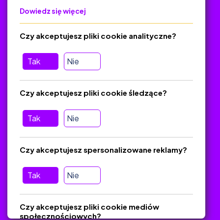
Dowiedz się więcej
Polityka Prywatności
Regulamin
Czy akceptujesz pliki cookie analityczne?
O platformie
Baza materiałów dydaktycznych
Tak
Nie
Jak zostać autorem
FAQ
Czy akceptujesz pliki cookie śledzące?
Tak
Nie
Pomoc
Masz pytania? Wyślij e-mail:
admin@zlotynauczyciel.pl
Czy akceptujesz spersonalizowane reklamy?
Zawsze odpowiadamy w ciągu 24 godzin
(Sprawdź, czy
wiadomość nie trafiła do folderu SPAM)
Tak
Nie
ZlotyNauczyciel.pl © 2025, Wszelkie prawa zastrzeżone.
Czy akceptujesz pliki cookie mediów
Materiały chronione Prawem Autorskim.
społecznościowych?