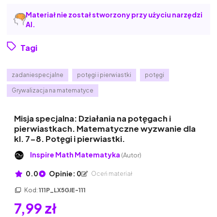
Materiał nie został stworzony przy użyciu narzędzi
AI.
Tagi
zadaniespecjalne
potęgi i pierwiastki
potęgi
Grywalizacja na matematyce
Misja specjalna: Działania na potęgach i
pierwiastkach. Matematyczne wyzwanie dla
kl. 7-8. Potęgi i pierwiastki.
Inspire Math Matematyka
(Autor)
0.0
Opinie: 0
Oceń materiał
Kod:
111P_LX5GJE-111
7,99 zł