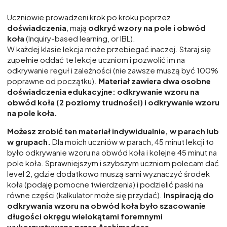
Uczniowie prowadzeni krok po kroku poprzez
doświadczenia
, mają
odkryć wzory na pole i obwód
koła
(Inquiry-based learning, or IBL).
W każdej klasie lekcja może przebiegać inaczej. Staraj się
zupełnie oddać te lekcje uczniom i pozwolić im na
odkrywanie reguł i zależności (nie zawsze muszą być 100%
poprawne od początku).
Materiał zawiera dwa osobne
doświadczenia edukacyjne: odkrywanie wzoru na
obwód koła (2 poziomy trudności) i odkrywanie wzoru
na pole koła.
Możesz zrobić ten materiał indywidualnie, w parach lub
w grupach.
Dla moich uczniów w parach, 45 minut lekcji to
było odkrywanie wzoru na obwód koła i kolejne 45 minut na
pole koła. Sprawniejszym i szybszym uczniom polecam dać
level 2, gdzie dodatkowo muszą sami wyznaczyć środek
koła (podaję pomocne twierdzenia) i podzielić paski na
równe części (kalkulator może się przydać).
Inspiracją do
odkrywania wzoru na obwód koła było szacowanie
długości okręgu wielokątami foremnymi
wykorzystywane przez Archimedesa.