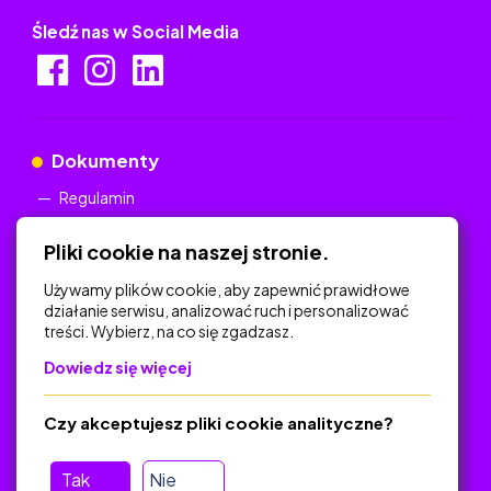
Śledź nas w Social Media
Dokumenty
Regulamin
Polityka Prywatności
Pliki cookie na naszej stronie.
Używamy plików cookie, aby zapewnić prawidłowe
działanie serwisu, analizować ruch i personalizować
treści. Wybierz, na co się zgadzasz.
Na skróty
Dowiedz się więcej
Polityka Prywatności
Regulamin
Czy akceptujesz pliki cookie analityczne?
O platformie
Baza materiałów dydaktycznych
Tak
Nie