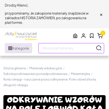
Drodzy Klienci,
×
przypominamy, że zakupione materiały znajdziecie w
zakładce HISTORIA ZAMÓWIEŃ, po zalogowaniu na
platformie.
0
Kategorie
Strona główna
/
Materiały edukacyjne
/
Szkoła podstawowa i ponadpodstawowa
/
Matematyka
/
Koła i okręgi - nauczanie przez odkrywanie. Pole i obwód koła,
długość okręgu.