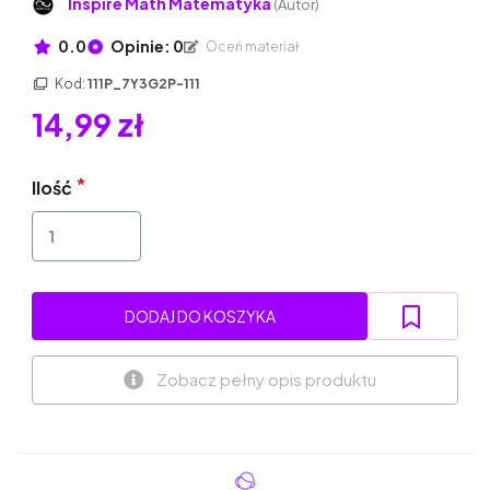
Inspire Math Matematyka
(Autor)
0.0
Opinie: 0
Oceń materiał
Kod:
111P_7Y3G2P-111
14,99 zł
Ilość
DODAJ DO KOSZYKA
Zobacz pełny opis produktu