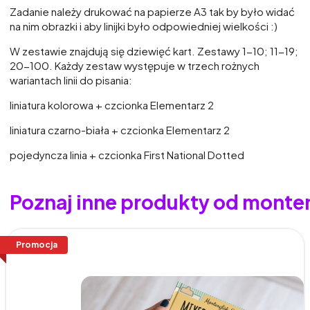
Zadanie należy drukować na papierze A3 tak by było widać
na nim obrazki i aby linijki było odpowiedniej wielkości :)
W zestawie znajdują się dziewięć kart. Zestawy 1-10; 11-19;
20-100. Każdy zestaw występuje w trzech rożnych
wariantach linii do pisania:
liniatura kolorowa + czcionka Elementarz 2
liniatura czarno-biała + czcionka Elementarz 2
pojedyncza linia + czcionka First National Dotted
Poznaj inne produkty od monte
Promocja