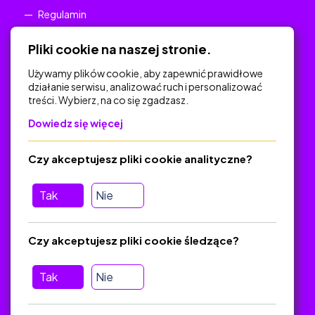
Regulamin
Polityka Prywatności
Pliki cookie na naszej stronie.
Używamy plików cookie, aby zapewnić prawidłowe
działanie serwisu, analizować ruch i personalizować
treści. Wybierz, na co się zgadzasz.
Na skróty
Dowiedz się więcej
Polityka Prywatności
Regulamin
Czy akceptujesz pliki cookie analityczne?
O platformie
Baza materiałów dydaktycznych
Tak
Nie
Jak zostać autorem
FAQ
Czy akceptujesz pliki cookie śledzące?
Tak
Nie
Pomoc
Masz pytania? Wyślij e-mail:
admin@zlotynauczyciel.pl