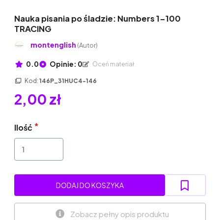
Nauka pisania po śladzie: Numbers 1-100
TRACING
montenglish
(Autor)
0.0
Opinie: 0
Oceń materiał
Kod:
146P_31HUC4-146
2,00 zł
Ilość
DODAJ DO KOSZYKA
Zobacz pełny opis produktu