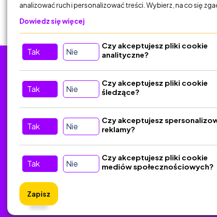
analizować ruch i personalizować treści. Wybierz, na co się zg
Dowiedz się więcej
Czy akceptujesz pliki cookie
Tak
Nie
analityczne?
Tu nas znajdziesz
D
Czy akceptujesz pliki cookie
Tak
Nie
śledzące?
Kontakt
Śledź nas w Social Media
Czy akceptujesz spersonalizo
Tak
Nie
reklamy?
Czy akceptujesz pliki cookie
Tak
Nie
mediów społecznościowych?
Zapisz
ZlotyNa