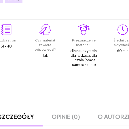
czba stron
Czy materiał
Przeznaczenie
Średni cz
zawiera
materiału
aktywnoś
31 - 40
odpowiedzi?
dla nauczyciela,
60 min
Tak
dla rodzica, dla
ucznia (praca
samodzielne)
OPINIE (0)
O AUTORZ
SZCZEGÓŁY