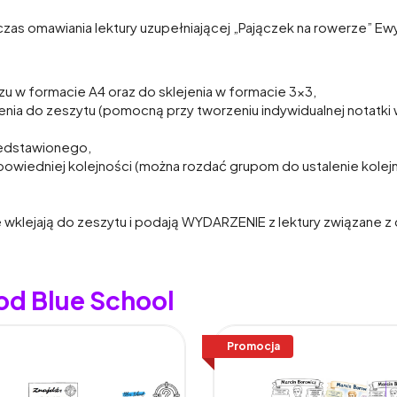
as omawiania lektury uzupełniającej „Pajączek na rowerze” E
kaszu w formacie A4 oraz do sklejenia w formacie 3×3,
jenia do zeszytu (pomocną przy tworzeniu indywidualnej notatk
zedstawionego,
dpowiedniej kolejności (można rozdać grupom do ustalenie kolejn
ie wklejają do zeszytu i podają WYDARZENIE z lektury związane
od Blue School
Promocja