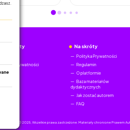
adzasz.
okumenty
Na skróty
Regulamin
Polityka Prywatności
Polityka Prywatności
Regulamin
wane
O platformie
Baza materiałów
dydaktycznych
Jak zostać autorem
FAQ
uczyciel.pl © 2025, Wszelkie prawa zastrzeżone. Materiały chronione Prawem Au