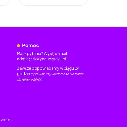
Pomoc
Masz pytania? Wyślij e-mail:
admin@zlotynauczyciel.pl
Zawsze odpowiadamy w ciągu 24
godzin
(Sprawdź, czy wiadomość nie trafiła
do folderu SPAM)
torskim.