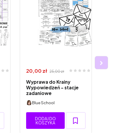
20,00 zł
20,00 zł
25,00 zł
2
Wyprawa do Krainy
Wypowiedz
Wypowiedzeń - stacje
- kto ma?
zadaniowe
Blue School
Blue Scho
DODAJ DO
DODAJ 
KOSZYKA
KOSZY