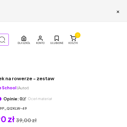
×
0
DLA SZKÓŁ
ULUBIONE
KOSZYK
ek na rowerze - zestaw
e School
(Autor)
Opinie: 0
Oceń materiał
9P_QI2KLW-49
0 zł
39,00 zł