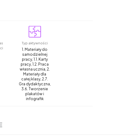
as
Typ aktywności
ci
1. Materiały do
samodzielnej
pracy, 1.1. Karty
pracy, 1.2. Praca
własna ucznia, 2.
Materiały dla
całej klasy, 2.7.
Gra dydaktyczna,
3.6. Tworzenie
plakatów i
infografik
E