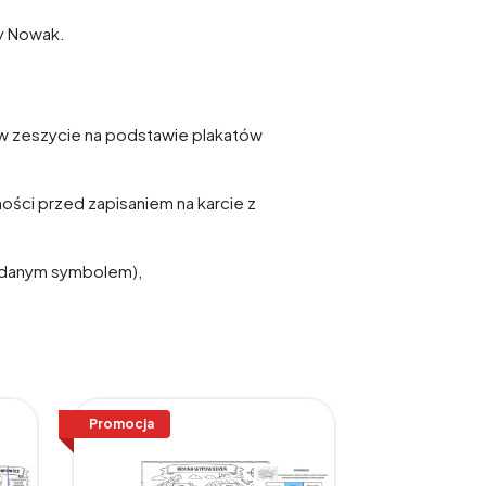
wy Nowak.
i w zeszycie na podstawie plakatów
ości przed zapisaniem na karcie z
 z danym symbolem),
Promocja
Promocja