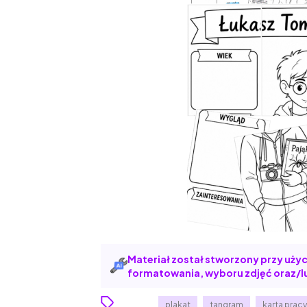
Materiał został stworzony przy użyci
formatowania, wyboru zdjęć oraz/lu
plakat
tangram
karta prac