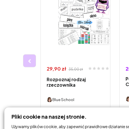
29,90 zł
2
35,00 zł
P
Rozpoznaj rodzaj
C
rzeczownika
Blue School
DODAJ DO
Pliki cookie na naszej stronie.
KOSZYKA
Używamy plików cookie, aby zapewnić prawidłowe działanie s