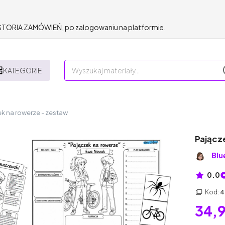
HISTORIA ZAMÓWIEŃ, po zalogowaniu na platformie.
KATEGORIE
k na rowerze - zestaw
Pającz
Blu
0.0
Kod:
4
34,9