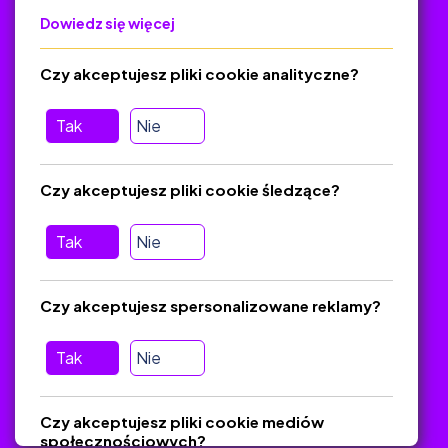
Dowiedz się więcej
Polityka Prywatności
Regulamin
Czy akceptujesz pliki cookie analityczne?
O platformie
Baza materiałów dydaktycznych
Tak
Nie
Jak zostać autorem
FAQ
Czy akceptujesz pliki cookie śledzące?
Tak
Nie
Pomoc
Masz pytania? Wyślij e-mail:
admin@zlotynauczyciel.pl
Czy akceptujesz spersonalizowane reklamy?
Zawsze odpowiadamy w ciągu 24 godzin
(Sprawdź, czy
wiadomość nie trafiła do folderu SPAM)
Tak
Nie
ZlotyNauczyciel.pl © 2025, Wszelkie prawa zastrzeżone.
Czy akceptujesz pliki cookie mediów
Materiały chronione Prawem Autorskim.
społecznościowych?