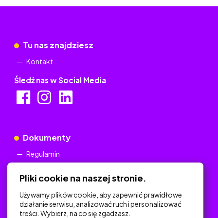
Tu nas znajdziesz
Kontakt
Śledź nas w Social Media
Dokumenty
Regulamin
Polityka Prywatności
Pliki cookie na naszej stronie.
Używamy plików cookie, aby zapewnić prawidłowe
działanie serwisu, analizować ruch i personalizować
treści. Wybierz, na co się zgadzasz.
Na skróty