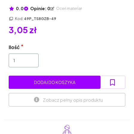
0.0
Opinie: 0
Oceń materiał
Kod:
49P_TS8GZB-49
3,05 zł
Ilość
DODAJ DO KOSZYKA
Zobacz pełny opis produktu