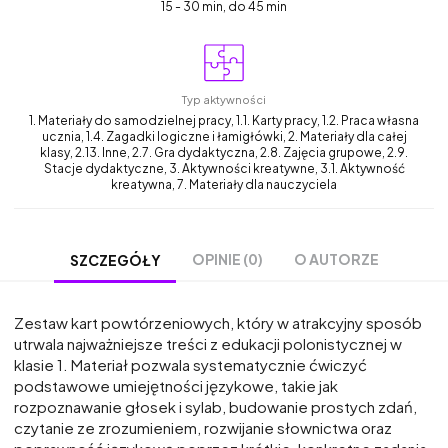
15 - 30 min, do 45 min
Typ aktywności
1. Materiały do samodzielnej pracy, 1.1. Karty pracy, 1.2. Praca własna
ucznia, 1.4. Zagadki logiczne i łamigłówki, 2. Materiały dla całej
klasy, 2.13. Inne, 2.7. Gra dydaktyczna, 2.8. Zajęcia grupowe, 2.9.
Stacje dydaktyczne, 3. Aktywności kreatywne, 3.1. Aktywność
kreatywna, 7. Materiały dla nauczyciela
OPINIE (0)
O AUTORZE
SZCZEGÓŁY
Zestaw kart powtórzeniowych, który w atrakcyjny sposób
utrwala najważniejsze treści z edukacji polonistycznej w
klasie 1. Materiał pozwala systematycznie ćwiczyć
podstawowe umiejętności językowe, takie jak
rozpoznawanie głosek i sylab, budowanie prostych zdań,
czytanie ze zrozumieniem, rozwijanie słownictwa oraz