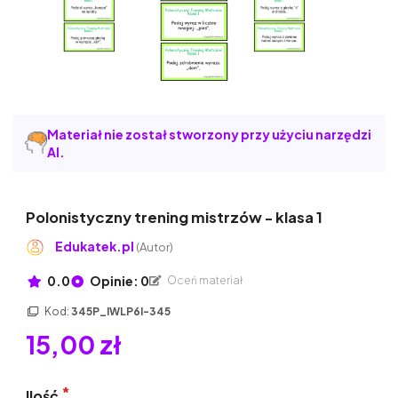
Materiał nie został stworzony przy użyciu narzędzi
AI.
Polonistyczny trening mistrzów - klasa 1
Edukatek.pl
(Autor)
0.0
Opinie: 0
Oceń materiał
Kod:
345P_IWLP6I-345
15,00 zł
Ilość