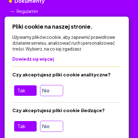
Dokumenty
Regulamin
Polityka Prywatności
Pliki cookie na naszej stronie.
Używamy plików cookie, aby zapewnić prawidłowe
działanie serwisu, analizować ruch i personalizować
treści. Wybierz, na co się zgadzasz.
Na skróty
Dowiedz się więcej
Polityka Prywatności
Regulamin
Czy akceptujesz pliki cookie analityczne?
O platformie
Baza materiałów dydaktycznych
Tak
Nie
Jak zostać autorem
FAQ
Czy akceptujesz pliki cookie śledzące?
Tak
Nie
Pomoc