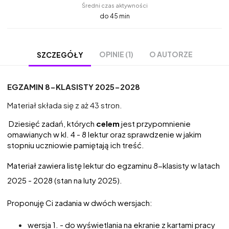
Średni czas aktywności
do 45 min
OPINIE (1)
O AUTORZE
SZCZEGÓŁY
EGZAMIN 8-KLASISTY 2025-2028
Materiał składa się z aż 43 stron.
Dziesięć zadań, których
celem
jest przypomnienie
omawianych w kl. 4 - 8 lektur oraz sprawdzenie w jakim
stopniu uczniowie pamiętają ich treść.
Materiał zawiera listę lektur do egzaminu 8-klasisty w latach
2025 - 2028
(stan na luty 2025)
.
Proponuję Ci zadania w dwóch wersjach:
wersja 1. - do wyświetlania na ekranie z kartami pracy