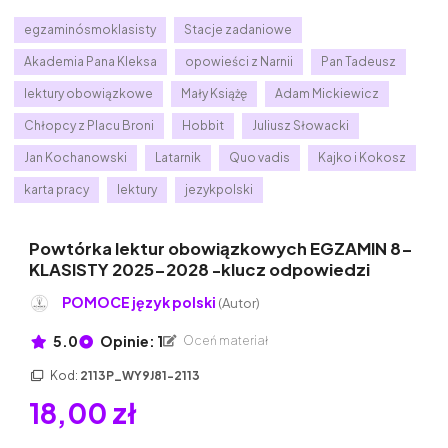
egzaminósmoklasisty
Stacje zadaniowe
Akademia Pana Kleksa
opowieści z Narnii
Pan Tadeusz
lektury obowiązkowe
Mały Książę
Adam Mickiewicz
Chłopcy z Placu Broni
Hobbit
Juliusz Słowacki
Jan Kochanowski
Latarnik
Quo vadis
Kajko i Kokosz
karta pracy
lektury
jezykpolski
Powtórka lektur obowiązkowych EGZAMIN 8-
KLASISTY 2025-2028 -klucz odpowiedzi
POMOCE język polski
(Autor)
5.0
Opinie: 1
Oceń materiał
Kod:
2113P_WY9J81-2113
18,00 zł