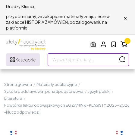
Drodzy Klienci,
×
przypominamy, że zakupione materiały znajdziecie w
zakładce HISTORIA ZAMÓWIEŃ, po zalogowaniu na
platformie.
0
Kategorie
Strona główna
/
Materiały edukacyjne
/
Szkoła podstawowa i ponadpodstawowa
/
Język polski
/
Literatura
/
Powtórka lektur obowiązkowych EGZAMIN 8-KLASISTY 2025-2028
-klucz odpowiedzi