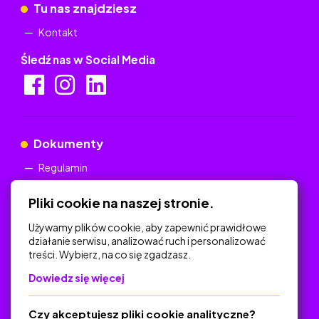
Tu nas znajdziesz
Kontakt
Śledź nas w Social Media
Dokumenty
Regulamin
Polityka Prywatności
Pliki cookie na naszej stronie.
Używamy plików cookie, aby zapewnić prawidłowe
działanie serwisu, analizować ruch i personalizować
treści. Wybierz, na co się zgadzasz.
Na skróty
Dowiedz się więcej
Polityka Prywatności
Regulamin
Czy akceptujesz pliki cookie analityczne?