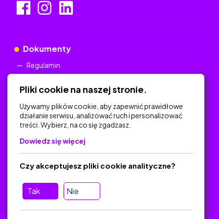
Dokumenty
Regulamin
Polityka Prywatności
Pliki cookie na naszej stronie.
Używamy plików cookie, aby zapewnić prawidłowe
działanie serwisu, analizować ruch i personalizować
treści. Wybierz, na co się zgadzasz.
Na skróty
Dowiedz się więcej
Polityka Prywatności
Regulamin
Czy akceptujesz pliki cookie analityczne?
O platformie
Baza materiałów dydaktycznych
Tak
Nie
Jak zostać autorem
FAQ