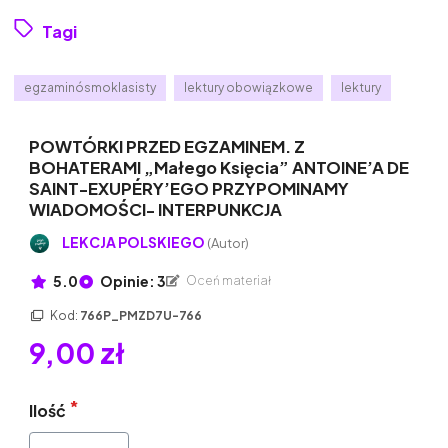
Tagi
egzaminósmoklasisty
lektury obowiązkowe
lektury
POWTÓRKI PRZED EGZAMINEM. Z
BOHATERAMI „Małego Księcia” ANTOINE’A DE
SAINT-EXUPÉRY’EGO PRZYPOMINAMY
WIADOMOŚCI- INTERPUNKCJA
LEKCJA POLSKIEGO
(Autor)
5.0
Opinie: 3
Oceń materiał
Kod:
766P_PMZD7U-766
9,00 zł
Ilość