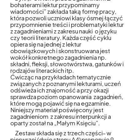
bohaterami lektur przypominamy
wiadomości” zakłada taką formę pracy,
która pozwoli uczniowi klasy ósmej łączyć
przypomnienie treści i problematyki lektur
z zagadnieniami z zakresu nauki o języku
czy teorii literatury. Każda część cyklu
opiera się na jednej z lektur
obowiązkowych i skonstruowana jest
wokół konkretnego zagadnienia np.
składni, fleksji, słowotwórstwa, gatunków i
rodzajów literackich itp.
Ćwicząc na przykładach tematycznie
związanych z poznanymi lekturami, uczeń
odświeża ich znajomość a przy okazji
sprawdza poziom opanowania zagadnień,
które mogą pojawić się na egzaminie.
Niniejszy materiał poświęcony jest
zagadnieniom z zakresu interpunkcji a
oparty został na „Małym Księciu”.
Zestaw składa się z trzech części- w
pierwszej (dwie strony A4) proponuję 9