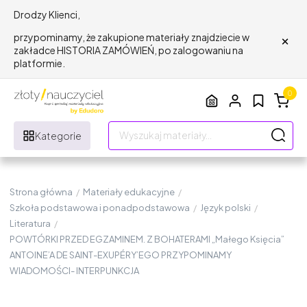
Drodzy Klienci,
×
przypominamy, że zakupione materiały znajdziecie w
zakładce HISTORIA ZAMÓWIEŃ, po zalogowaniu na
platformie.
0
Kategorie
Strona główna
/
Materiały edukacyjne
/
Szkoła podstawowa i ponadpodstawowa
/
Język polski
/
Literatura
/
POWTÓRKI PRZED EGZAMINEM. Z BOHATERAMI „Małego Księcia”
ANTOINE’A DE SAINT-EXUPÉRY’EGO PRZYPOMINAMY
WIADOMOŚCI- INTERPUNKCJA