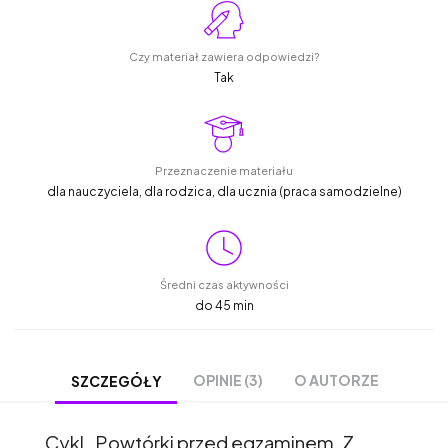
Czy materiał zawiera odpowiedzi?
Tak
Przeznaczenie materiału
dla nauczyciela, dla rodzica, dla ucznia (praca samodzielne)
Średni czas aktywności
do 45 min
OPINIE (3)
O AUTORZE
SZCZEGÓŁY
Cykl „Powtórki przed egzaminem. Z