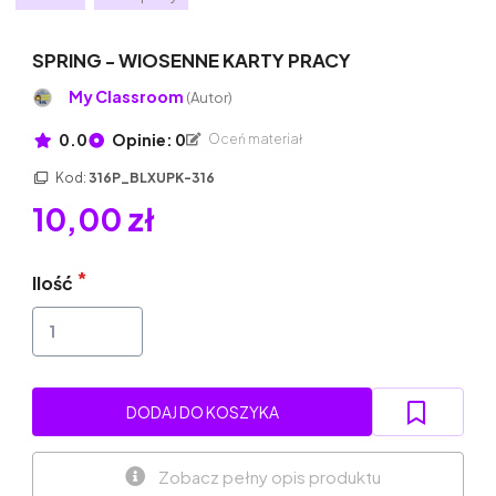
SPRING - WIOSENNE KARTY PRACY
My Classroom
(Autor)
0.0
Opinie: 0
Oceń materiał
Kod:
316P_BLXUPK-316
10,00 zł
Ilość
DODAJ DO KOSZYKA
Zobacz pełny opis produktu