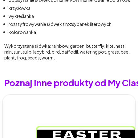
dopisywanie słówek do numerków i numerowanie obrazków
krzyżówka
wykreślanka
rozszyfrowywanie słówek z rozsypanek literowych
kolorowanka
Wykorzystane
słówka: rainbow, garden, butterfly, kite, nest,
rain, sun, tulip, ladybird, bird, daffodil, watering pot, grass, bee,
plant, frog, seeds, worm.
Poznaj inne produkty od My Cl