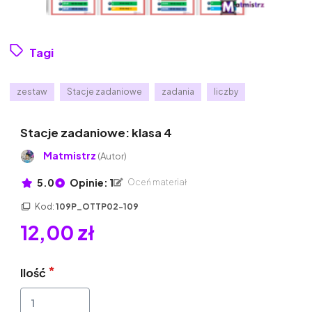
Tagi
zestaw
Stacje zadaniowe
zadania
liczby
Stacje zadaniowe: klasa 4
Matmistrz
(Autor)
5.0
Opinie: 1
Oceń materiał
Kod:
109P_OTTP02-109
12,00 zł
Ilość