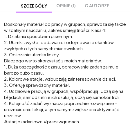
OPINIE (1)
O AUTORZE
SZCZEGÓŁY
Doskonały materiał do pracy w grupach, sprawdza się także
w zdalnym nauczaniu, Zakres umiejętności: klasa 4:
1. Działania sposobem pisemnym.
2. Ułamki zwykłe: dodawanie i odejmowanie ułamków
zwykłych o tych samych mianownikach.
3. Obliczanie ułamka liczby.
Dlaczego warto skorzystać z moich materiałów:
1. Duża oszczędność czasu, opracowanie zadań zajmuje
bardzo dużo czasu.
2. Kolorowe stacje, wzbudzają zainteresowanie dzieci.
3. Oferuję sprawdzony materiał.
4. Uczniowie pracują w grupach, współpracują. Uczą się na
błędach, samodzielnie ich szukają, uczą się samokontroli.
4. Kolejność zadań wyznacza poprzednie rozwiązanie -
urozmaicenie lekcji, a tym samym zwiększona aktywność
uczniów.
#stacjezadaniowe #pracawgrupach