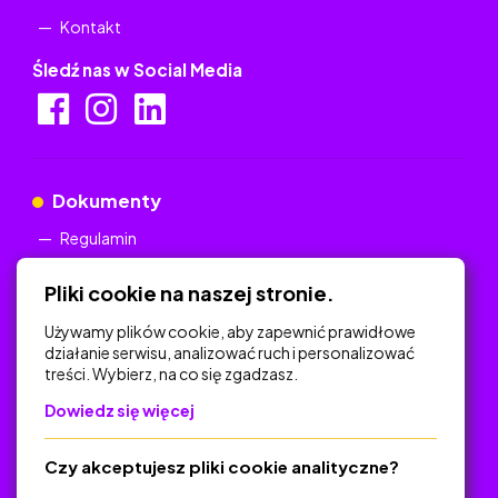
Kontakt
Śledź nas w Social Media
Dokumenty
Regulamin
Polityka Prywatności
Pliki cookie na naszej stronie.
Używamy plików cookie, aby zapewnić prawidłowe
działanie serwisu, analizować ruch i personalizować
treści. Wybierz, na co się zgadzasz.
Na skróty
Dowiedz się więcej
Polityka Prywatności
Regulamin
Czy akceptujesz pliki cookie analityczne?
O platformie