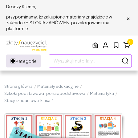
Drodzy Klienci,
×
przypominamy, że zakupione materiały znajdziecie w
zakładce HISTORIA ZAMÓWIEŃ, po zalogowaniu na
platformie.
0
Kategorie
Strona główna
/
Materiały edukacyjne
/
Szkoła podstawowa i ponadpodstawowa
/
Matematyka
/
Stacje zadaniowe: klasa 4