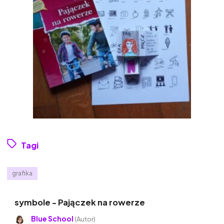
Tagi
grafika
symbole - Pajączek na rowerze
Blue School
(Autor)