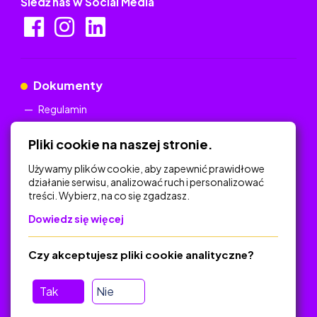
Śledź nas w Social Media
Dokumenty
Regulamin
Polityka Prywatności
Pliki cookie na naszej stronie.
Używamy plików cookie, aby zapewnić prawidłowe
działanie serwisu, analizować ruch i personalizować
treści. Wybierz, na co się zgadzasz.
Na skróty
Dowiedz się więcej
Polityka Prywatności
Regulamin
Czy akceptujesz pliki cookie analityczne?
O platformie
Baza materiałów dydaktycznych
Tak
Nie
Jak zostać autorem