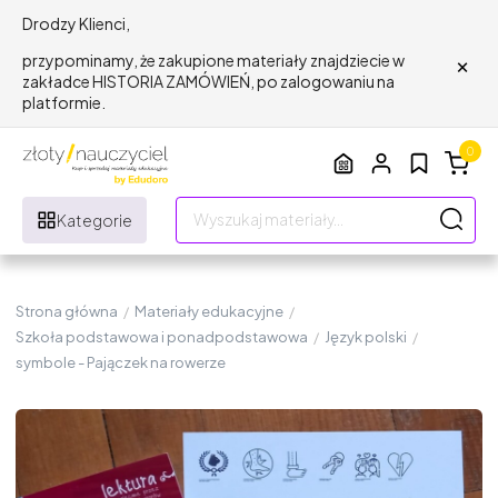
Drodzy Klienci,
×
przypominamy, że zakupione materiały znajdziecie w
zakładce HISTORIA ZAMÓWIEŃ, po zalogowaniu na
platformie.
0
Kategorie
Strona główna
/
Materiały edukacyjne
/
Szkoła podstawowa i ponadpodstawowa
/
Język polski
/
symbole - Pajączek na rowerze