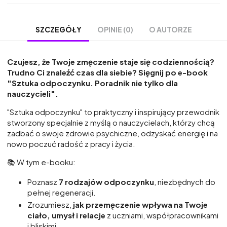
OPINIE (0)
O AUTORZE
SZCZEGÓŁY
Czujesz, że Twoje zmęczenie staje się codziennością?
Trudno Ci znaleźć czas dla siebie? Sięgnij po e-book
"Sztuka odpoczynku. Poradnik nie tylko dla
nauczycieli".
"Sztuka odpoczynku" to praktyczny i inspirujący przewodnik
stworzony specjalnie z myślą o nauczycielach, którzy chcą
zadbać o swoje zdrowie psychiczne, odzyskać energię i na
nowo poczuć radość z pracy i życia.
📚 W tym e-booku:
Poznasz
7 rodzajów odpoczynku
, niezbędnych do
pełnej regeneracji.
Zrozumiesz,
jak przemęczenie wpływa na Twoje
ciało, umysł i relacje
z uczniami, współpracownikami
i bliskimi.