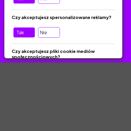
Pomoc
Masz pytania? Wyślij e-mail:
admin@zlotynauczyciel.pl
Czy akceptujesz spersonalizowane reklamy?
Zawsze odpowiadamy w ciągu 24 godzin
(Sprawdź, czy
wiadomość nie trafiła do folderu SPAM)
Tak
Nie
ZlotyNauczyciel.pl © 2025, Wszelkie prawa zastrzeżone.
Czy akceptujesz pliki cookie mediów
Materiały chronione Prawem Autorskim.
społecznościowych?
Tak
Nie
Zapisz