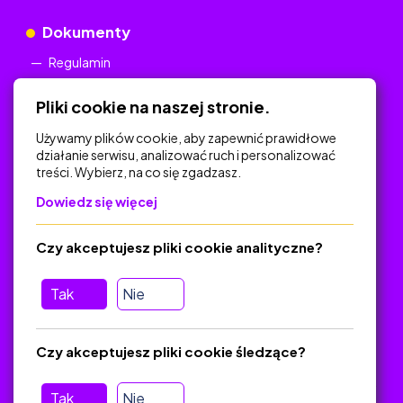
Dokumenty
Regulamin
Polityka Prywatności
Pliki cookie na naszej stronie.
Używamy plików cookie, aby zapewnić prawidłowe
działanie serwisu, analizować ruch i personalizować
treści. Wybierz, na co się zgadzasz.
Na skróty
Dowiedz się więcej
Polityka Prywatności
Regulamin
Czy akceptujesz pliki cookie analityczne?
O platformie
Baza materiałów dydaktycznych
Tak
Nie
Jak zostać autorem
FAQ
Czy akceptujesz pliki cookie śledzące?
Tak
Nie