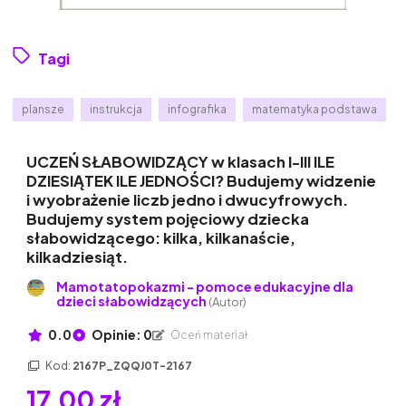
Tagi
plansze
instrukcja
infografika
matematyka podstawa
UCZEŃ SŁABOWIDZĄCY w klasach I-III ILE
DZIESIĄTEK ILE JEDNOŚCI? Budujemy widzenie
i wyobrażenie liczb jedno i dwucyfrowych.
Budujemy system pojęciowy dziecka
słabowidzącego: kilka, kilkanaście,
kilkadziesiąt.
Mamotatopokazmi - pomoce edukacyjne dla
dzieci słabowidzących
(Autor)
0.0
Opinie: 0
Oceń materiał
Kod:
2167P_ZQQJ0T-2167
17,00 zł