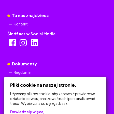
Tu nas znajdziesz
Kontakt
Śledź nas w Social Media
Dokumenty
Regulamin
Polityka Prywatności
Pliki cookie na naszej stronie.
Używamy plików cookie, aby zapewnić prawidłowe
działanie serwisu, analizować ruch i personalizować
treści. Wybierz, na co się zgadzasz.
Na skróty
Dowiedz się więcej
Polityka Prywatności