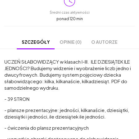
Średni czas aktywności
ponad 120 min
OPINIE (0)
O AUTORZE
SZCZEGÓŁY
UCZEŃ SŁABOWIDZĄCY w klasach I-III. ILE DZIESIĄTEK ILE
JEDNOŚCI? Budujemy widzenie i wyobrażenie liczb jedno i
dwucyfrowych. Budujemy system pojęciowy dziecka
słabowidzącego: kilka, kilkanaście, kilkadziesiąt. PDF do
samodzielnego wydruku.
- 39 STRON
- plansze prezentacyjne: jedności, kilkanaście, dziesiątki,
dziesiątki i jedności, ile dziesiątek ile jedności.
- ćwiczenia do plansz prezentacyjnych
- wszystkie obrazki dostosowane do słabowidzenia