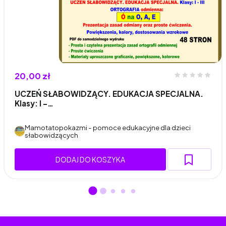
20,00 zł
UCZEŃ SŁABOWIDZĄCY. EDUKACJA SPECJALNA.
Klasy: I -…
Mamotatopokazmi - pomoce edukacyjne dla dzieci
słabowidzących
DODAJ DO KOSZYKA