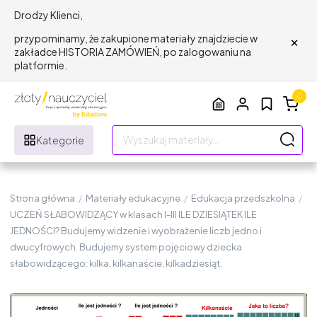
Drodzy Klienci,
×
przypominamy, że zakupione materiały znajdziecie w
zakładce HISTORIA ZAMÓWIEŃ, po zalogowaniu na
platformie.
0
Kategorie
Strona główna
/
Materiały edukacyjne
/
Edukacja przedszkolna
/
UCZEŃ SŁABOWIDZĄCY w klasach I-III ILE DZIESIĄTEK ILE
JEDNOŚCI? Budujemy widzenie i wyobrażenie liczb jedno i
dwucyfrowych. Budujemy system pojęciowy dziecka
słabowidzącego: kilka, kilkanaście, kilkadziesiąt.