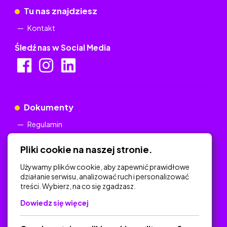
Tu nas znajdziesz
Kontakt
Śledź nas w Social Media
Dokumenty
Regulamin
Polityka Prywatności
Pliki cookie na naszej stronie.
Używamy plików cookie, aby zapewnić prawidłowe
działanie serwisu, analizować ruch i personalizować
treści. Wybierz, na co się zgadzasz.
Na skróty
Dowiedz się więcej
Polityka Prywatności
Regulamin