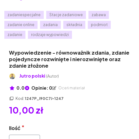
zadaniespecjalne
Stacje zadaniowe
zabawa
zadanie online
zadania
składnia
podmiot
zadanie
rodzaje wypowiedzi
Wypowiedzenie - równoważnik zdania, zdanie
pojedyncze rozwinięte i nierozwinięte oraz
zdanie złożone
Jutro polski
(Autor)
0.0
Opinie: 0
Oceń materiał
Kod:
1247P_I90C7J-1247
10,00 zł
Ilość