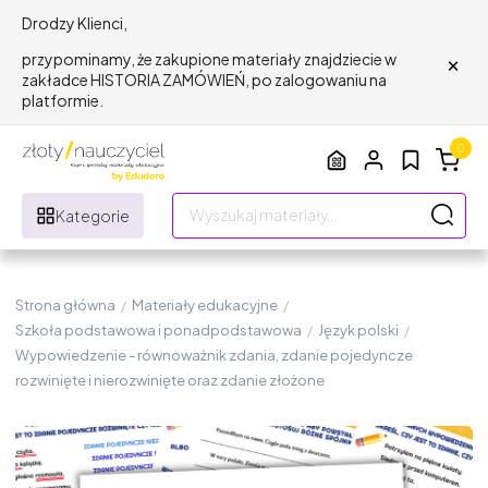
Drodzy Klienci,
×
przypominamy, że zakupione materiały znajdziecie w
zakładce HISTORIA ZAMÓWIEŃ, po zalogowaniu na
platformie.
0
Kategorie
Strona główna
/
Materiały edukacyjne
/
Szkoła podstawowa i ponadpodstawowa
/
Język polski
/
Wypowiedzenie - równoważnik zdania, zdanie pojedyncze
rozwinięte i nierozwinięte oraz zdanie złożone