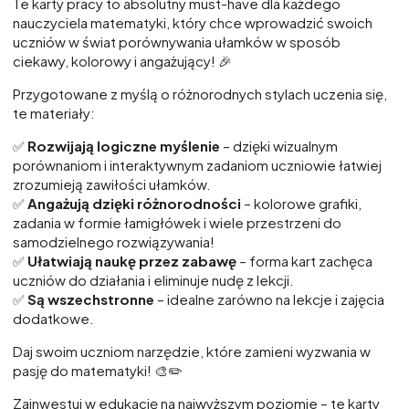
Te karty pracy to absolutny must-have dla każdego
nauczyciela matematyki, który chce wprowadzić swoich
uczniów w świat porównywania ułamków w sposób
ciekawy, kolorowy i angażujący! 🎉
Przygotowane z myślą o różnorodnych stylach uczenia się,
te materiały:
✅
Rozwijają logiczne myślenie
– dzięki wizualnym
porównaniom i interaktywnym zadaniom uczniowie łatwiej
zrozumieją zawiłości ułamków.
✅
Angażują dzięki różnorodności
– kolorowe grafiki,
zadania w formie łamigłówek i wiele przestrzeni do
samodzielnego rozwiązywania!
✅
Ułatwiają naukę przez zabawę
– forma kart zachęca
uczniów do działania i eliminuje nudę z lekcji.
✅
Są wszechstronne
– idealne zarówno na lekcje i zajęcia
dodatkowe.
Daj swoim uczniom narzędzie, które zamieni wyzwania w
pasję do matematyki! 🎨✏️
Zainwestuj w edukację na najwyższym poziomie – te karty