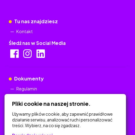
Tu nas znajdziesz
Kontakt
Śledź nas w Social Media
Dokumenty
Regulamin
Polityka Prywatności
Pliki cookie na naszej stronie.
Używamy plików cookie, aby zapewnić prawidłowe
działanie serwisu, analizować ruch i personalizować
treści. Wybierz, na co się zgadzasz.
Na skróty