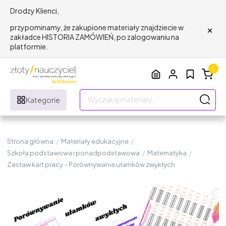
Drodzy Klienci,
×
przypominamy, że zakupione materiały znajdziecie w
zakładce HISTORIA ZAMÓWIEŃ, po zalogowaniu na
platformie.
0
Kategorie
Strona główna
/
Materiały edukacyjne
/
Szkoła podstawowa i ponadpodstawowa
/
Matematyka
/
Zestaw kart pracy – Porównywanie ułamków zwykłych