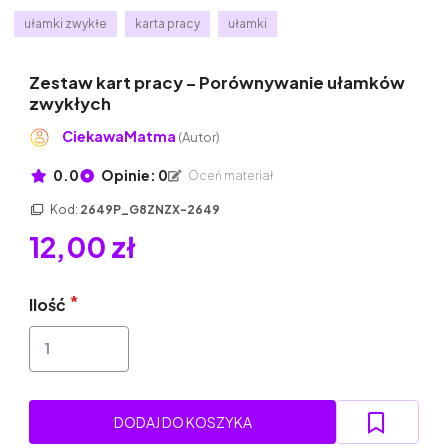
ułamki zwykłe
karta pracy
ułamki
Zestaw kart pracy – Porównywanie ułamków
zwykłych
CiekawaMatma
(Autor)
0.0
Opinie: 0
Oceń materiał
Kod:
2649P_G8ZNZX-2649
12,00 zł
Ilość
DODAJ DO KOSZYKA