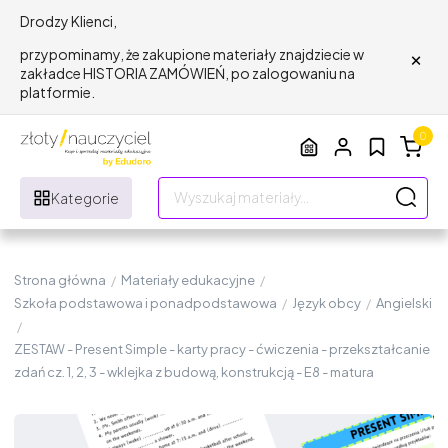
Drodzy Klienci,
×
przypominamy, że zakupione materiały znajdziecie w
zakładce HISTORIA ZAMÓWIEŃ, po zalogowaniu na
platformie.
0
Kategorie
Strona główna
/
Materiały edukacyjne
/
Szkoła podstawowa i ponadpodstawowa
/
Język obcy
/
Angielski
/
ZESTAW - Present Simple - karty pracy - ćwiczenia - przekształcanie
zdań cz. 1, 2, 3 - wklejka z budową, konstrukcją - E8 - matura