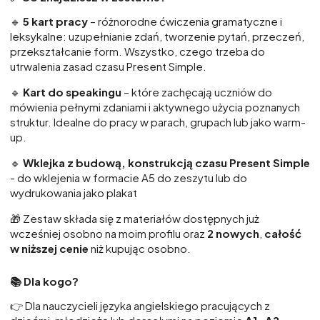
🔹
5
kart pracy
– różnorodne ćwiczenia gramatyczne i
leksykalne: uzupełnianie zdań, tworzenie pytań, przeczeń,
przekształcanie form. Wszystko, czego trzeba do
utrwalenia zasad czasu Present Simple.
🔹
Kart do speakingu
– które zachęcają uczniów do
mówienia pełnymi zdaniami i aktywnego użycia poznanych
struktur. Idealne do pracy w parach, grupach lub jako warm-
up.
🔹
Wklejka z budową, konstrukcją czasu Present Simple
- do wklejenia w formacie A5 do zeszytu lub do
wydrukowania jako plakat
🎁 Zestaw składa się z materiałów dostępnych już
wcześniej osobno na moim profilu oraz
2 nowych
,
całość
w niższej cenie
niż kupując osobno.
📚 Dla kogo?
👉 Dla nauczycieli języka angielskiego pracujących z