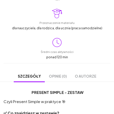
Przeznaczenie materiału
dla nauczyciela, dla rodzica, dla ucznia (praca samodzielne)
Średni czas aktywności
ponad 120 min
OPINIE (0)
O AUTORZE
SZCZEGÓŁY
PRESENT SIMPLE - ZESTAW
Czyli Present Simple w praktyce 🎯
✅ Co znajdziesz w zestawie?