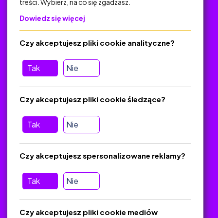
treści. Wybierz, na co się zgadzasz.
Na skróty
Dowiedz się więcej
Polityka Prywatności
Regulamin
Czy akceptujesz pliki cookie analityczne?
O platformie
Baza materiałów dydaktycznych
Tak
Nie
Jak zostać autorem
FAQ
Czy akceptujesz pliki cookie śledzące?
Tak
Nie
Pomoc
Masz pytania? Wyślij e-mail:
admin@zlotynauczyciel.pl
Czy akceptujesz spersonalizowane reklamy?
Zawsze odpowiadamy w ciągu 24 godzin
(Sprawdź, czy
wiadomość nie trafiła do folderu SPAM)
Tak
Nie
ZlotyNauczyciel.pl © 2025, Wszelkie prawa zastrzeżone.
Czy akceptujesz pliki cookie mediów
Materiały chronione Prawem Autorskim.