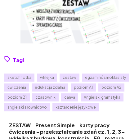
Tagi
sketchnotka
wklejka
zestaw
egzaminósmoklasisty
ćwiczenia
edukacja zdalna
poziom A1
poziom A2
poziom B1
czasownik
canva
Angielski gramatyka
angielski słownictwo
kształcenie językowe
ZESTAW - Present Simple - karty pracy -
ćwiczenia - przekształcanie zdań cz. 1, 2, 3 -
wklejka z budową, konstrukcją - E8 - matura