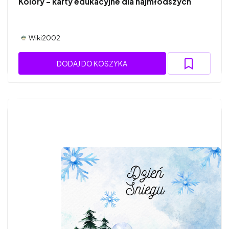
Kolory - karty edukacyjne dla najmłodszych
Wiki2002
DODAJ DO KOSZYKA