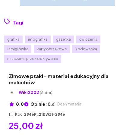
Tagi
grafika
infografika
gazetka
ćwiczenia
łamigłówka
karty obrazkowe
kodowanka
nauczanie przez odkrywanie
Zimowe ptaki - materiał edukacyjny dla
maluchów
Wiki2002
(Autor)
0.0
Opinie: 0
Oceń materiał
Kod:
2846P_21BWZ1-2846
25,00 zł