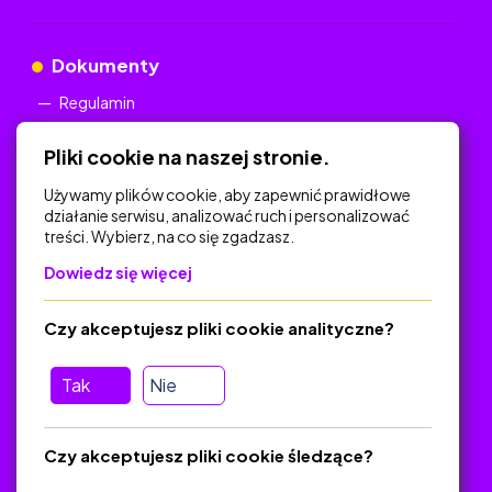
Dokumenty
Regulamin
Polityka Prywatności
Pliki cookie na naszej stronie.
Używamy plików cookie, aby zapewnić prawidłowe
działanie serwisu, analizować ruch i personalizować
treści. Wybierz, na co się zgadzasz.
Na skróty
Dowiedz się więcej
Polityka Prywatności
Regulamin
Czy akceptujesz pliki cookie analityczne?
O platformie
Baza materiałów dydaktycznych
Tak
Nie
Jak zostać autorem
FAQ
Czy akceptujesz pliki cookie śledzące?