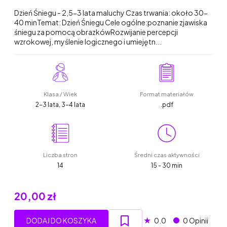
Dzień Śniegu - 2,5-3 lata maluchy Czas trwania: około 30-
40 minTemat: Dzień Śniegu Cele ogólne:poznanie zjawiska
śniegu za pomocą obrazkówRozwijanie percepcji
wzrokowej, myślenie logicznego i umiejętn...
Klasa / Wiek
Format materiałów
2-3 lata, 3-4 lata
.pdf
Liczba stron
Średni czas aktywności
14
15 - 30 min
20,00 zł
★
DODAJ DO KOSZYKA
0.0
0 Opinii