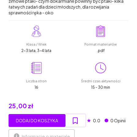
zimowe ptaki- czym dokarmiane powinny być ptaki- kilka
łatwych zadań dla dzieci młodszych, dla rozwijania
sprawności ręka - oko
Klasa / Wiek
Format materiałów
2-3 lata, 3-4 lata
.pdf
Liczba stron
Średni czas aktywności
16
15 - 30 min
25,00 zł
★
DODAJ DO KOSZYKA
0.0
0 Opinii
Informacje o materiale