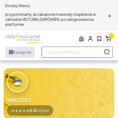
Drodzy Klienci,
×
przypominamy, że zakupione materiały znajdziecie w
zakładce HISTORIA ZAMÓWIEŃ, po zalogowaniu na
platformie.
0
Kategorie
Wiki2002
★
★
★
★
★
0.0
0 Opinii