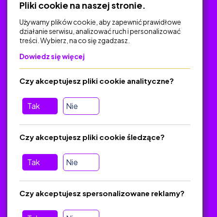
Pliki cookie na naszej stronie.
Używamy plików cookie, aby zapewnić prawidłowe
działanie serwisu, analizować ruch i personalizować
treści. Wybierz, na co się zgadzasz.
Na skróty
Dowiedz się więcej
Polityka Prywatności
Regulamin
Czy akceptujesz pliki cookie analityczne?
O platformie
Baza materiałów dydaktycznych
Tak
Nie
Jak zostać autorem
FAQ
Czy akceptujesz pliki cookie śledzące?
Tak
Nie
Pomoc
Masz pytania? Wyślij e-mail:
admin@zlotynauczyciel.pl
Czy akceptujesz spersonalizowane reklamy?
Zawsze odpowiadamy w ciągu 24 godzin
(Sprawdź, czy
wiadomość nie trafiła do folderu SPAM)