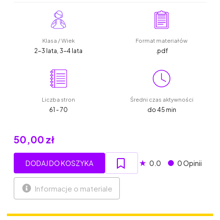
Klasa / Wiek
Format materiałów
2-3 lata, 3-4 lata
.pdf
Liczba stron
Średni czas aktywności
61 - 70
do 45 min
50,00 zł
★
DODAJ DO KOSZYKA
0.0
0 Opinii
Informacje o materiale