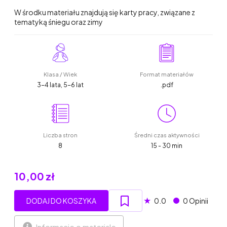
W środku materiału znajdują się karty pracy, związane z
tematyką śniegu oraz zimy
Klasa / Wiek
Format materiałów
3-4 lata, 5-6 lat
.pdf
Liczba stron
Średni czas aktywności
8
15 - 30 min
10,00 zł
★
DODAJ DO KOSZYKA
0.0
0 Opinii
Informacje o materiale