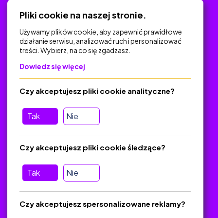
Polityka Prywatności
Pliki cookie na naszej stronie.
Używamy plików cookie, aby zapewnić prawidłowe
działanie serwisu, analizować ruch i personalizować
treści. Wybierz, na co się zgadzasz.
Na skróty
Dowiedz się więcej
Polityka Prywatności
Regulamin
Czy akceptujesz pliki cookie analityczne?
O platformie
Baza materiałów dydaktycznych
Tak
Nie
Jak zostać autorem
FAQ
Czy akceptujesz pliki cookie śledzące?
Tak
Nie
Pomoc
Masz pytania? Wyślij e-mail:
admin@zlotynauczyciel.pl
Czy akceptujesz spersonalizowane reklamy?
Zawsze odpowiadamy w ciągu 24 godzin
(Sprawdź, czy