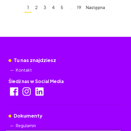
1
2
3
4
5
…
19
Następna
Tu nas znajdziesz
Kontakt
Śledź nas w Social Media
Dokumenty
Regulamin