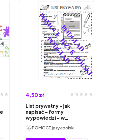
4,50 zł
List prywatny - jak
he
napisać - formy
wypowiedzi - w…
POMOCE język polski