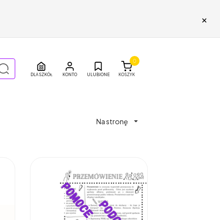
×
0
DLA SZKÓŁ
ULUBIONE
KOSZYK
Na stronę