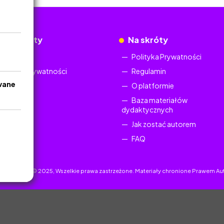
okumenty
Na skróty
Regulamin
Polityka Prywatności
Polityka Prywatności
Regulamin
wane
O platformie
Baza materiałów
dydaktycznych
Jak zostać autorem
FAQ
uczyciel.pl © 2025, Wszelkie prawa zastrzeżone. Materiały chronione Prawem Au