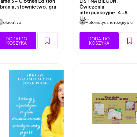
ame 3 – Clothes Edition
LIST NA BIEGUN.
brania, słownictwo, gra
Ćwiczenia
…
interpunkcyjne. 4-8.
Lis…
okreative
Polonistyczne rozgrywki
DODAJ DO
DODAJ DO
KOSZYKA
KOSZYKA