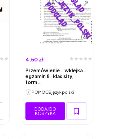
4,50 zł
Przemówienie - wklejka -
egzamin 8-klasisity,
form…
POMOCE język polski
DODAJ DO
KOSZYKA