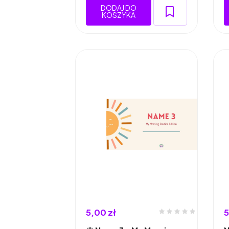
DODAJ DO
KOSZYKA
5,00 zł
5