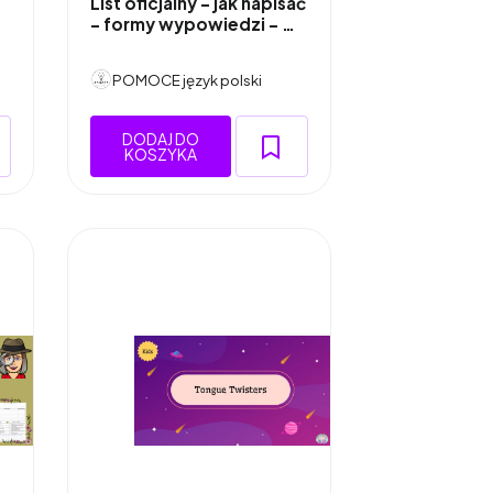
List oficjalny - jak napisać
- formy wypowiedzi - …
POMOCE język polski
DODAJ DO
KOSZYKA