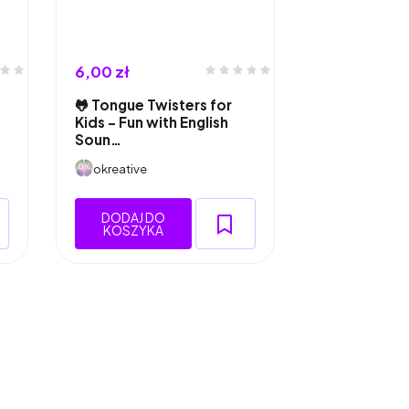
6,00 zł
🐸 Tongue Twisters for
Kids – Fun with English
Soun…
okreative
DODAJ DO
KOSZYKA