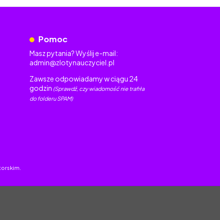
Pomoc
Masz pytania? Wyślij e-mail:
admin@zlotynauczyciel.pl
Zawsze odpowiadamy w ciągu 24
godzin
(Sprawdź, czy wiadomość nie trafiła
do folderu SPAM)
torskim.