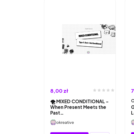
8,00 zł
7
🌪️ MIXED CONDITIONAL –

When Present Meets the
G
Past…
L
okreative