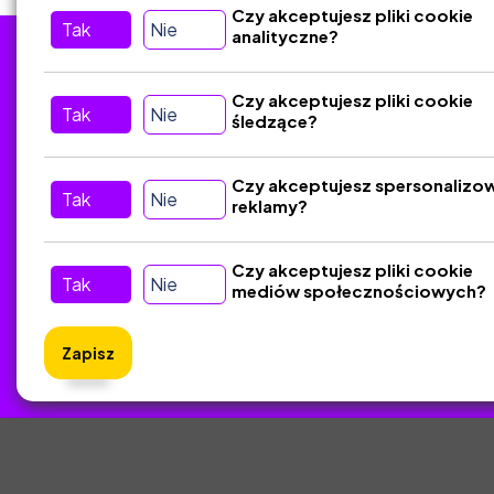
Czy akceptujesz pliki cookie
Tak
Nie
analityczne?
Tu nas znajdziesz
D
Czy akceptujesz pliki cookie
Tak
Nie
śledzące?
Kontakt
Śledź nas w Social Media
Czy akceptujesz spersonalizo
Tak
Nie
reklamy?
Czy akceptujesz pliki cookie
Tak
Nie
mediów społecznościowych?
Zapisz
ZlotyNa