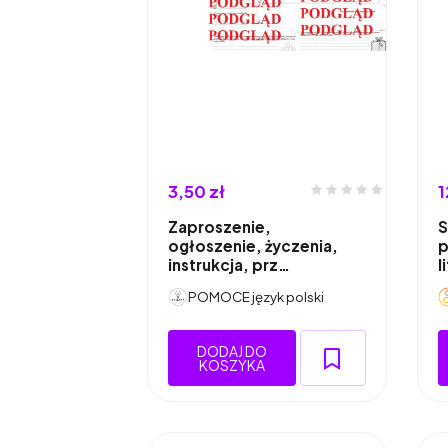
3,50 zł
1
Zaproszenie,
S
ogłoszenie, życzenia,
p
instrukcja, prz…
l
POMOCE język polski
DODAJ DO
KOSZYKA