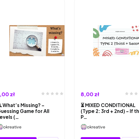
,00 zł
8,00 zł
 What’s Missing? –
⏳ MIXED CONDITIONAL
uessing Game for All
(Type 2: 3rd + 2nd) – If t
evels (…
P…
okreative
okreative