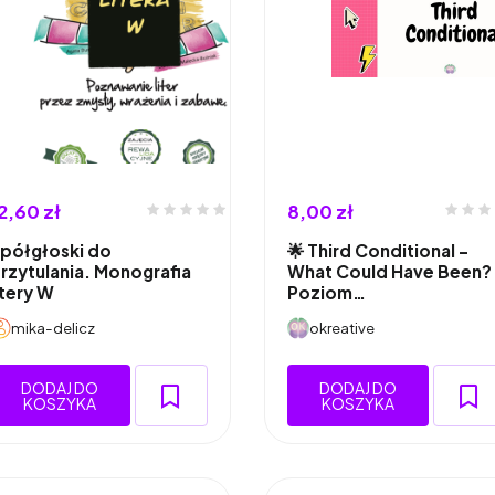
2,60 zł
8,00 zł
półgłoski do
🌟 Third Conditional –
rzytulania. Monografia
What Could Have Been?
itery W
Poziom…
mika-delicz
okreative
DODAJ DO
DODAJ DO
KOSZYKA
KOSZYKA