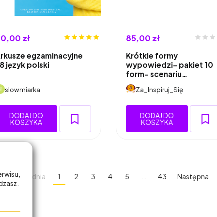
0,00 zł
85,00 zł
rkusze egzaminacyjne
Krótkie formy
8 język polski
wypowiedzi- pakiet 10
form- scenariu…
slowmiarka
Za_Inspiruj_Się
DODAJ DO
DODAJ DO
KOSZYKA
KOSZYKA
erwisu,
Poprzednia
1
2
3
4
5
…
43
Następna
adzasz.