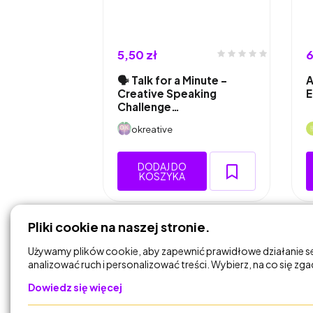
5,50 zł
6
🗣️ Talk for a Minute –
A
Creative Speaking
E
Challenge…
okreative
DODAJ DO
KOSZYKA
Pliki cookie na naszej stronie.
Używamy plików cookie, aby zapewnić prawidłowe działanie s
analizować ruch i personalizować treści. Wybierz, na co się zg
Dowiedz się więcej