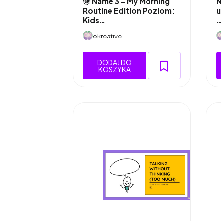
🌞 Name 3 – My Morning
N
Routine Edition Poziom:
u
Kids…
okreative
DODAJ DO
KOSZYKA