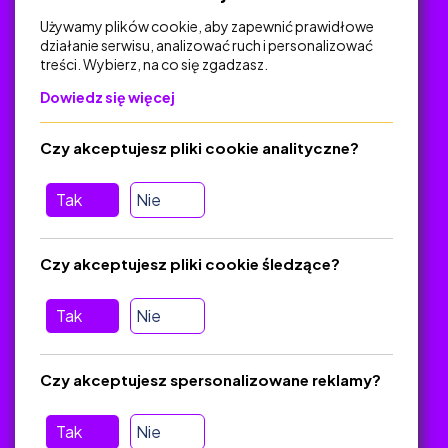
Używamy plików cookie, aby zapewnić prawidłowe
działanie serwisu, analizować ruch i personalizować
treści. Wybierz, na co się zgadzasz.
Na skróty
Dowiedz się więcej
Polityka Prywatności
Regulamin
Czy akceptujesz pliki cookie analityczne?
O platformie
Baza materiałów dydaktycznych
Tak
Nie
Jak zostać autorem
FAQ
Czy akceptujesz pliki cookie śledzące?
Tak
Nie
Pomoc
Masz pytania? Wyślij e-mail:
admin@zlotynauczyciel.pl
Czy akceptujesz spersonalizowane reklamy?
Zawsze odpowiadamy w ciągu 24 godzin
(Sprawdź, czy
wiadomość nie trafiła do folderu SPAM)
Tak
Nie