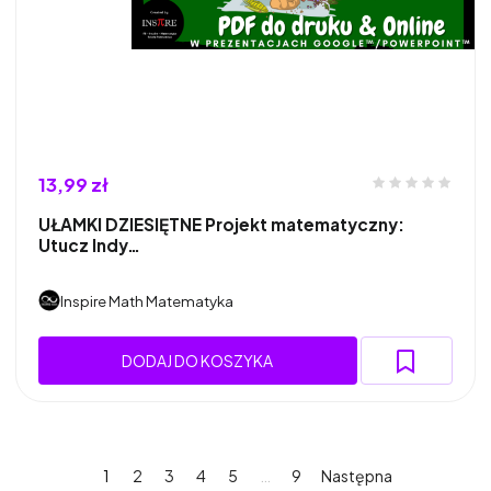
13,99 zł
UŁAMKI DZIESIĘTNE Projekt matematyczny:
Utucz Indy…
Inspire Math Matematyka
DODAJ DO KOSZYKA
1
2
3
4
5
…
9
Następna