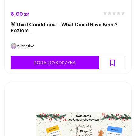
8,00 zł
🌟 Third Conditional – What Could Have Been?
Poziom…
okreative
DODAJ DO KOSZYKA