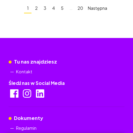
1
2
3
4
5
…
20
Następna
Tu nas znajdziesz
Kontakt
Śledź nas w Social Media
Dokumenty
Regulamin