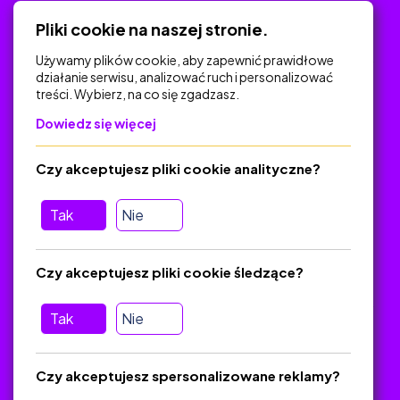
Polityka Prywatności
Pliki cookie na naszej stronie.
Używamy plików cookie, aby zapewnić prawidłowe
działanie serwisu, analizować ruch i personalizować
treści. Wybierz, na co się zgadzasz.
Na skróty
Dowiedz się więcej
Polityka Prywatności
Regulamin
Czy akceptujesz pliki cookie analityczne?
O platformie
Baza materiałów dydaktycznych
Tak
Nie
Jak zostać autorem
FAQ
Czy akceptujesz pliki cookie śledzące?
Tak
Nie
Pomoc
Masz pytania? Wyślij e-mail:
admin@zlotynauczyciel.pl
Czy akceptujesz spersonalizowane reklamy?
Zawsze odpowiadamy w ciągu 24 godzin
(Sprawdź, czy