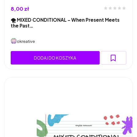
8,00 zł
🌪️ MIXED CONDITIONAL – When Present Meets
the Past…
okreative
DODAJ DO KOSZYKA