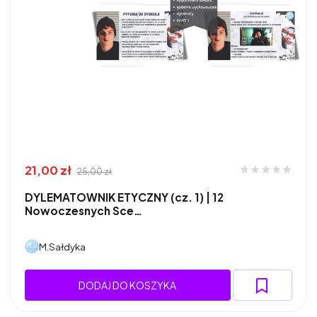
21,00 zł
25,00 zł
DYLEMATOWNIK ETYCZNY (cz. 1) | 12
Nowoczesnych Sce…
M.Sałdyka
DODAJ DO KOSZYKA