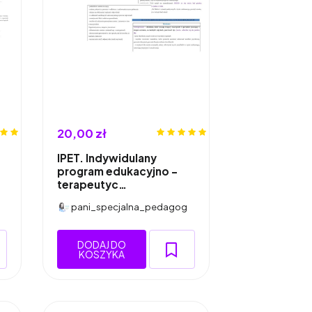
20,00 zł
IPET. Indywidulany
program edukacyjno -
terapeutyc…
pani_specjalna_pedagog
DODAJ DO
KOSZYKA