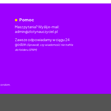
Pomoc
Masz pytania? Wyślij e-mail:
admin@zlotynauczyciel.pl
Zawsze odpowiadamy w ciągu 24
godzin
(Sprawdź, czy wiadomość nie trafiła
do folderu SPAM)
torskim.