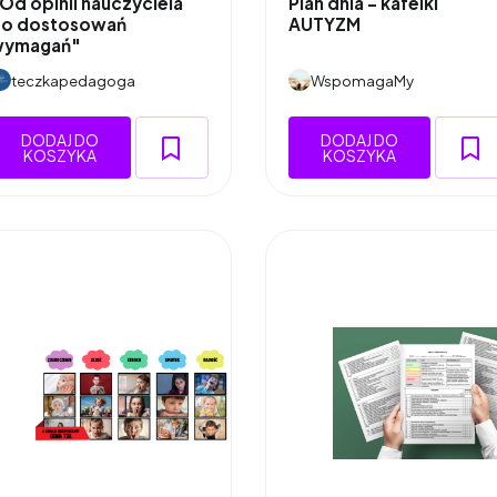
Od opinii nauczyciela
Plan dnia - kafelki
o dostosowań
AUTYZM
wymagań"
teczkapedagoga
WspomagaMy
DODAJ DO
DODAJ DO
KOSZYKA
KOSZYKA