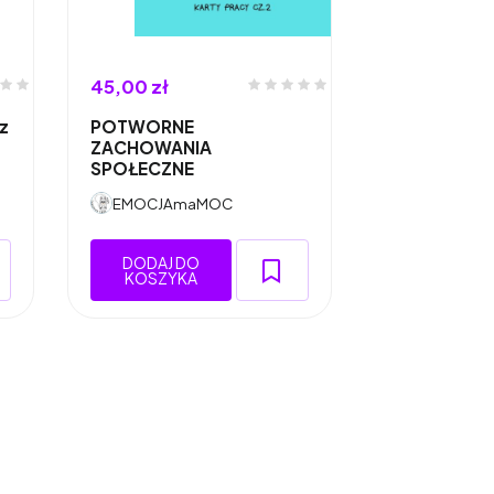
45,00 zł
 z
POTWORNE
ZACHOWANIA
SPOŁECZNE
EMOCJAmaMOC
DODAJ DO
KOSZYKA