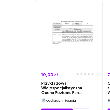
10,00 zł
7
Przykładowa
O
Wielospecjalistyczna
s
Ocena Poziomu Fun…
W
edukacja-i-terapia