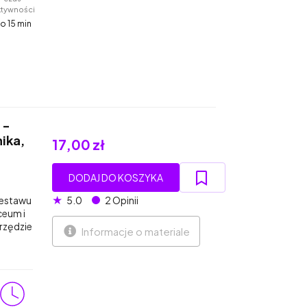
ktywności
o 15 min
 -
ika,
17,00 zł
DODAJ DO KOSZYKA
★
zestawu
5.0
2 Opinii
ceum i
rzędzie
Informacje o materiale