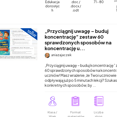
a
Edukacja
.doc /
71 - 80
dorosłyc
.docx /
h
.odt
„Przyciągnij uwagę – buduj
koncentrację” zestaw 60
sprawdzonych sposobów na
koncentrację u...
aniazajaczek
„Przyciągnij uwagę – buduj koncentrację”
60 sprawdzonych sposobów na koncentr
uczniów! Masz wrażenie, że Twoi uczniowie
odpływają już po 5 minutach lekcji? Szuka
konkretnych sposobów, by ...
Klasa /
Format
Liczba
Wiek
materiałów
stron