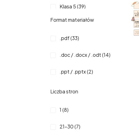
Klasa 5 (39)
Format materiałów
Klasa 6 (39)
.pdf (33)
Klasa 7 (39)
.doc / .docx / .odt (14)
Klasa 2 (38)
.ppt / .pptx (2)
Klasa 3 (38)
Klasa 1 (37)
Liczba stron
6-7 Lat (36)
1 (8)
2-3 Lata (34)
21-30 (7)