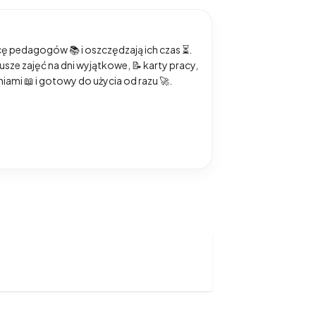
acę pedagogów 📚 i oszczędzają ich czas ⏳.
iusze zajęć na dni wyjątkowe, 📝 karty pracy,
ami 📖 i gotowy do użycia od razu 🚀.
awdę działaW mojej pracy stawiam na
e w edukacji
🔹
Kodowanie na dywanie
,
 edukacja przez ruch i zabawę📚 Co
ce pomysły na prace plastyczne📘
wyzwaniami🧠 terapeutach i specjalistach🤝
 dokumentacje i autorskie konspekty.
o razem!