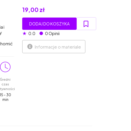
19,00 zł
DODAJ DO KOSZYKA
a i
y
★
0.0
0 Opinii
chomić
Informacje o materiale
Średni
czas
ktywności
15 - 30
min