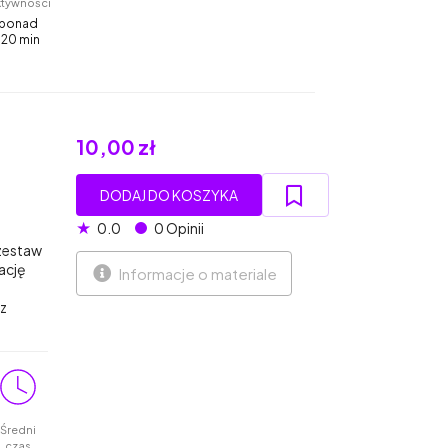
ktywności
ponad
120 min
10,00 zł
DODAJ DO KOSZYKA
★
0.0
0 Opinii
 zestaw
ację
Informacje o materiale
sz
Średni
czas