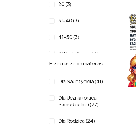
3-4 Lata (34)
20 (3)
5-6 Lat (34)
31-40 (3)
41-50 (3)
101 Lub Więcej (2)
Przeznaczenie materiału
3 (2)
Dla Nauczyciela (41)
7 (2)
Dla Ucznia (praca
10 (1)
Samodzielne) (27)
11 (1)
Dla Rodzica (24)
14 (1)