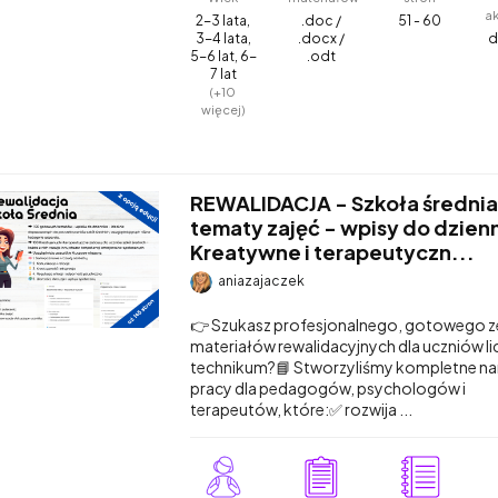
a
2-3 lata,
.doc /
51 - 60
3-4 lata,
.docx /
d
5-6 lat, 6-
.odt
7 lat
(+10
więcej)
REWALIDACJA - Szkoła średnia
tematy zajęć - wpisy do dzienn
Kreatywne i terapeutyczn...
aniazajaczek
👉 Szukasz profesjonalnego, gotowego 
materiałów rewalidacyjnych dla uczniów li
technikum?📘 Stworzyliśmy kompletne na
pracy dla pedagogów, psychologów i
terapeutów, które:✅ rozwija ...