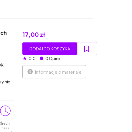
ych
17,00 zł
DODAJ DO KOSZYKA
★
0.0
0 Opinii
OK
Informacje o materiale
y nie
Średni
czas