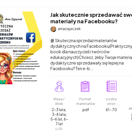
Jak skutecznie sprzedawać sw
materiały na Facebooku?
aniazajaczek
📘 Skuteczna sprzedaż materiałów
dydaktycznych na Facebooku(Praktyczny
book dla nauczycieli i twórców
edukacyjnych)Chcesz, żeby Twoje materia
dydaktyczne sprzedawały się lepiej na
Facebooku?Ten e-b...
Klasa /
Format
Liczba
Wiek
materiałów
stron
a
2-3 lata,
.pdf
61 - 70
3-4 lata,
5-6 lat, 6-
7 lat
(+10