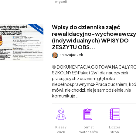
więcej)
Wpisy do dziennika zajęć
rewalidacyjno-wychowawcz
(indywidualnych) WPISY DO
ZESZYTU OBS...
aniazajaczek
🎯 DOKUMENTACJA GOTOWA NA CAŁY R
SZKOLNY!📦 Pakiet 2w1 dla nauczycieli
pracujących z uczniem głęboko
niepełnosprawnym🧩 Praca z uczniem, któr
mówi, nie chodzi, nie je samodzielnie, nie
komunikuje ...
Klasa /
Format
Liczba
Wiek
materiałów
stron