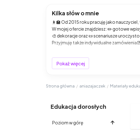
Kilka słów o mnie
👩‍🏫 Od 2015 roku pracuję jako nauczyciel
W mojej ofercie znajdziesz: ✏️ gotowe wpisy 
🎨 dekoracje oraz 📜 scenariusze uroczysto
Przyjmuję także indywidualne zamówienia 💌
📩
Napisz wiadomość
– chętnie przygotuj
nowoczesne, sprawdzone metody, które ang
Pokaż więcej
Design Thinking
🔹
Metoda projektu
,
pla
znajdziesz w mojej ofercie?📝 gotowe wpis
scenariusze i pomoce do zajęć w przedszko
Strona główna
/
aniazajaczek
/
Materiały eduk
Moje materiały tworzone są z myślą o:👩‍🏫
Współpraca na Twoich warunkach Realizuj
Edukacja dorosłych
Jeśli marzysz o materiale szytym na miarę
Poziom w górę