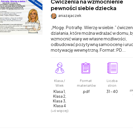
Ćwiczenia na wzmocnienie
pewności siebie dziecka
aniazajaczek
„Mogę. Potrafię. Wierzę w siebie.” ćwiczeni
działania, które można wdrażać w domu, b
wzmocnić wiarę we własne możliwości,
odbudować pozytywną samoocenę i uru
motywację wewnętrzną. Format: PD...
Klasa /
Format
Liczba
Wiek
materiałów
stron
a
Klasa 1,
.pdf
31 - 40
Klasa 2,
Klasa 3,
Klasa 4
(+6 więcej)