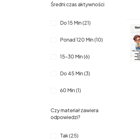
Średni czas aktywności
19 (1)
Do 15 Min (21)
2 (1)
Ponad 120 Min (10)
5 (1)
15-30 Min (6)
51-60 (1)
Do 45 Min (3)
61-70 (1)
60 Min (1)
71-80 (1)
Czy materiał zawiera
odpowiedzi?
9 (1)
90-100 (1)
Tak (25)