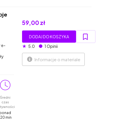
oje
59,00 zł
DODAJ DO KOSZYKA
 e-
★
5.0
1 Opinii
ły
Informacje o materiale
Średni
czas
ktywności
ponad
120 min