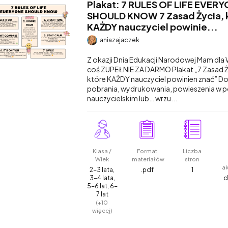
Plakat: 7 RULES OF LIFE EVER
SHOULD KNOW 7 Zasad Życia, 
KAŻDY nauczyciel powinie...
aniazajaczek
Z okazji Dnia Edukacji Narodowej Mam dla
coś ZUPEŁNIE ZA DARMO Plakat „7 Zasad Ż
które KAŻDY nauczyciel powinien znać” D
pobrania, wydrukowania, powieszenia w 
nauczycielskim lub… wrzu...
Klasa /
Format
Liczba
Wiek
materiałów
stron
a
2-3 lata,
.pdf
1
3-4 lata,
d
5-6 lat, 6-
7 lat
(+10
więcej)