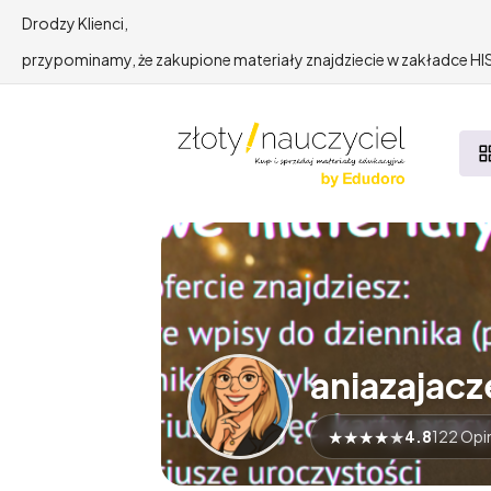
Drodzy Klienci,
przypominamy, że zakupione materiały znajdziecie w zakładce 
aniazajacz
★
★
★
★
★
4.8
122 Opin