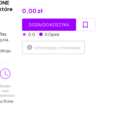
YONE
które
0,00 zł
DODAJ DO KOSZYKA
★
 Was
0.0
0 Opinii
ycia,
o
Informacje o materiale
pokoju
Średni
czas
ktywności
o 15 min