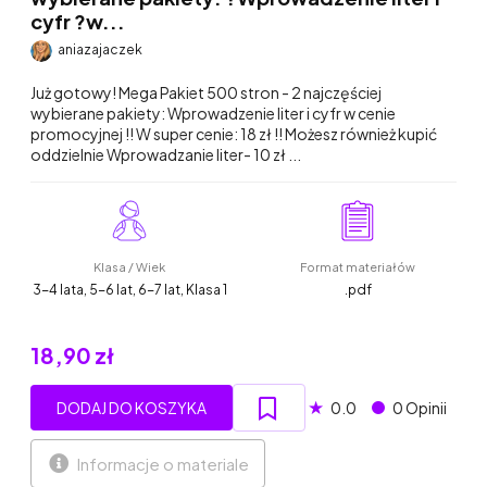
cyfr ?w...
aniazajaczek
Już gotowy! Mega Pakiet 500 stron - 2 najczęściej
wybierane pakiety: Wprowadzenie liter i cyfr w cenie
promocyjnej !! W super cenie: 18 zł !! Możesz również kupić
oddzielnie Wprowadzanie liter- 10 zł ...
Klasa / Wiek
Format materiałów
3-4 lata, 5-6 lat, 6-7 lat, Klasa 1
.pdf
18,90 zł
★
DODAJ DO KOSZYKA
0.0
0 Opinii
Informacje o materiale