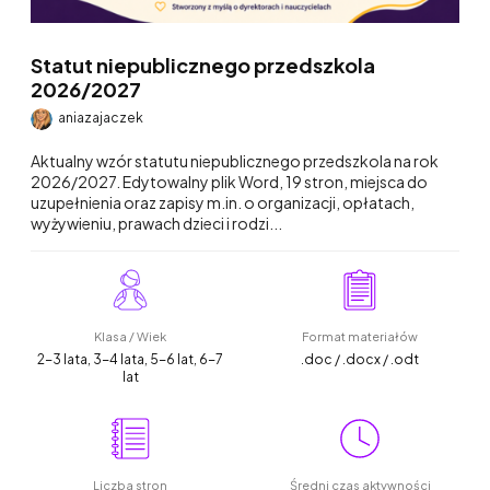
Statut niepublicznego przedszkola
2026/2027
aniazajaczek
Aktualny wzór statutu niepublicznego przedszkola na rok
2026/2027. Edytowalny plik Word, 19 stron, miejsca do
uzupełnienia oraz zapisy m.in. o organizacji, opłatach,
wyżywieniu, prawach dzieci i rodzi...
Klasa / Wiek
Format materiałów
2-3 lata, 3-4 lata, 5-6 lat, 6-7
.doc / .docx / .odt
lat
Liczba stron
Średni czas aktywności