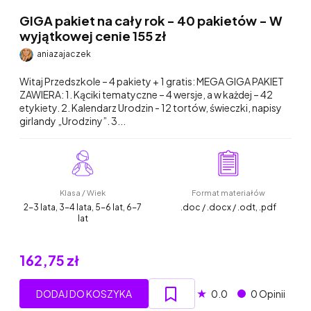
GIGA pakiet na cały rok - 40 pakietów - W
wyjątkowej cenie 155 zł
aniazajaczek
Witaj Przedszkole – 4 pakiety + 1 gratis: MEGA GIGA PAKIET
ZAWIERA: 1. Kąciki tematyczne – 4 wersje, a w każdej – 42
etykiety. 2. Kalendarz Urodzin - 12 tortów, świeczki, napisy
girlandy „Urodziny”. 3...
Klasa / Wiek
Format materiałów
2-3 lata, 3-4 lata, 5-6 lat, 6-7
.doc / .docx / .odt, .pdf
lat
162,75 zł
★
DODAJ DO KOSZYKA
0.0
0 Opinii