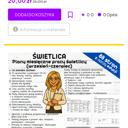
20,00 zł
25,00 zł
★
DODAJ DO KOSZYKA
0.0
0 Opinii
Informacje o materiale