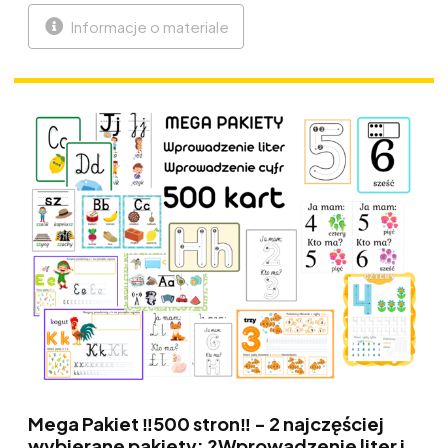
Informacje o materiale
Mega Pakiet ‼️500 stron‼️ - 2 najczęściej
wybierane pakiety: ?Wprowadzenie liter i