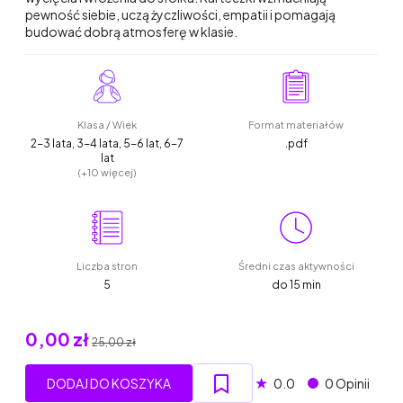
pewność siebie, uczą życzliwości, empatii i pomagają
budować dobrą atmosferę w klasie.
Klasa / Wiek
Format materiałów
2-3 lata, 3-4 lata, 5-6 lat, 6-7
.pdf
lat
(+10 więcej)
Liczba stron
Średni czas aktywności
5
do 15 min
0,00 zł
25,00 zł
★
DODAJ DO KOSZYKA
0.0
0 Opinii