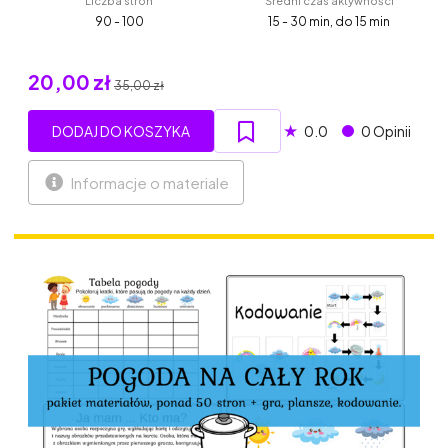
Liczba stron
Średni czas aktywności
90 - 100
15 - 30 min, do 15 min
20,00 zł
35,00 zł
★
DODAJ DO KOSZYKA
0.0
0 Opinii
Informacje o materiale