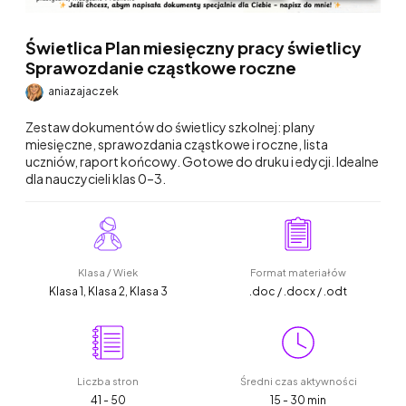
Świetlica Plan miesięczny pracy świetlicy
Sprawozdanie cząstkowe roczne
aniazajaczek
Zestaw dokumentów do świetlicy szkolnej: plany
miesięczne, sprawozdania cząstkowe i roczne, lista
uczniów, raport końcowy. Gotowe do druku i edycji. Idealne
dla nauczycieli klas 0–3.
Klasa / Wiek
Format materiałów
Klasa 1, Klasa 2, Klasa 3
.doc / .docx / .odt
Liczba stron
Średni czas aktywności
41 - 50
15 - 30 min