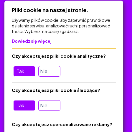
Polityka Prywatności
Pliki cookie na naszej stronie.
Używamy plików cookie, aby zapewnić prawidłowe
działanie serwisu, analizować ruch i personalizować
treści. Wybierz, na co się zgadzasz.
Na skróty
Dowiedz się więcej
Polityka Prywatności
Regulamin
Czy akceptujesz pliki cookie analityczne?
O platformie
Baza materiałów dydaktycznych
Tak
Nie
Jak zostać autorem
FAQ
Czy akceptujesz pliki cookie śledzące?
Tak
Nie
Pomoc
Masz pytania? Wyślij e-mail:
admin@zlotynauczyciel.pl
Czy akceptujesz spersonalizowane reklamy?
Zawsze odpowiadamy w ciągu 24 godzin
(Sprawdź, czy