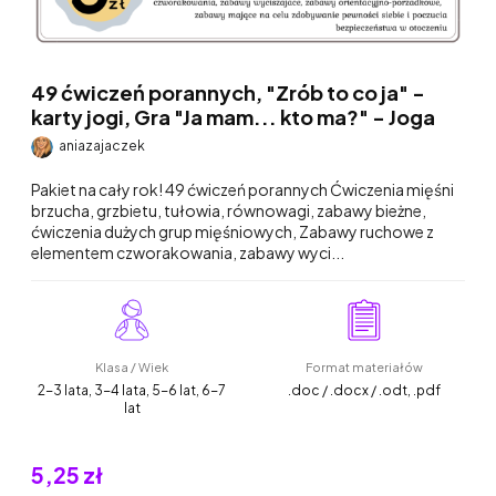
49 ćwiczeń porannych, "Zrób to co ja" -
karty jogi, Gra "Ja mam... kto ma?" - Joga
aniazajaczek
Pakiet na cały rok! 49 ćwiczeń porannych Ćwiczenia mięśni
brzucha, grzbietu, tułowia, równowagi, zabawy bieżne,
ćwiczenia dużych grup mięśniowych, Zabawy ruchowe z
elementem czworakowania, zabawy wyci...
Klasa / Wiek
Format materiałów
2-3 lata, 3-4 lata, 5-6 lat, 6-7
.doc / .docx / .odt, .pdf
lat
5,25 zł