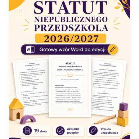
daltoński
,
koncepcja Froebla
🔹
Mindfulness
,
joga
dziecięca
, edukacja przez ruch i zabawę📚 Co znajdziesz w
mojej ofercie?📝 gotowe wpisy do dziennika (rewalidacja,
korekcyjno-kompensacyjne)🎨 inspirujące pomysły na
prace plastyczne📘 scenariusze i pomoce do zajęć w
przedszkolu i szkole🧩 wsparcie dla uczniów z SPE i wyzwań
rozwojowych
Moje materiały tworzone są z myślą o:👩‍🏫 nauczycielach🎓
studentach pedagogiki👨‍👩‍👧‍👦 rodzicach dzieci z
wyzwaniami🧠 terapeutach i specjalistach🤝 Współpraca na
Twoich warunkach Realizuję
setki zleceń indywidualnych
– od prostych pomocy po kompletne dokumentacje i
autorskie konspekty. Jeśli marzysz o materiale szytym na
miarę – napisz do mnie lub zostaw komentarz. Stwórzmy
coś wartościowego razem!