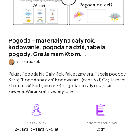
Pogoda - materiały na cały rok,
kodowanie, pogoda na dziś, tabela
pogody, Gra Ja mam Kto m...
aniazajaczek
Pakiet Pogoda Na Cały Rok Pakiet zawiera: Tabelę pogody
Kartę "Pogoda na dziś" Kodowanie - (cena 8 zł) Grę Ja mam
kto ma - 36 kart (cena 5 zł) Pogoda na cały rok Pakiet
zawiera: Warunki atmosferyczne ...
Klasa / Wiek
Format materiałów
2-3 lata, 3-4 lata, 5-6 lat
.pdf