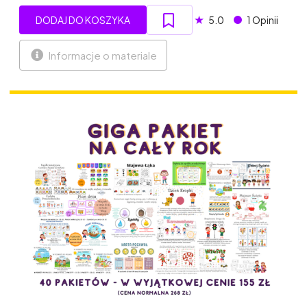
★
DODAJ DO KOSZYKA
5.0
1 Opinii
Informacje o materiale