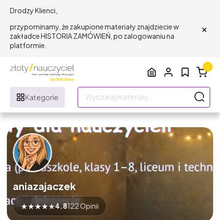
Drodzy Klienci,
×
przypominamy, że zakupione materiały znajdziecie w
zakładce HISTORIA ZAMÓWIEŃ, po zalogowaniu na
platformie.
0
Kategorie
aniazajaczek
★
★
★
★
★
4.8
122 Opinii