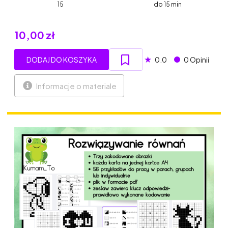
15
do 15 min
10,00 zł
★
DODAJ DO KOSZYKA
0.0
0 Opinii
Informacje o materiale