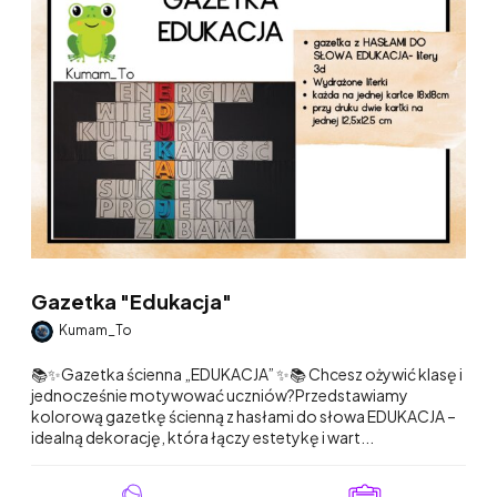
Gazetka "Edukacja"
Kumam_To
📚✨Gazetka ścienna „EDUKACJA” ✨📚 Chcesz ożywić klasę i
jednocześnie motywować uczniów?Przedstawiamy
kolorową gazetkę ścienną z hasłami do słowa EDUKACJA –
idealną dekorację, która łączy estetykę i wart...