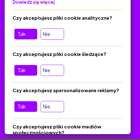
Dowiedz się więcej
Polityka Prywatności
Regulamin
Czy akceptujesz pliki cookie analityczne?
O platformie
Baza materiałów dydaktycznych
Tak
Nie
Jak zostać autorem
FAQ
Czy akceptujesz pliki cookie śledzące?
Tak
Nie
Pomoc
Masz pytania? Wyślij e-mail:
admin@zlotynauczyciel.pl
Czy akceptujesz spersonalizowane reklamy?
Zawsze odpowiadamy w ciągu 24 godzin
(Sprawdź, czy
wiadomość nie trafiła do folderu SPAM)
Tak
Nie
ZlotyNauczyciel.pl © 2025, Wszelkie prawa zastrzeżone.
Czy akceptujesz pliki cookie mediów
Materiały chronione Prawem Autorskim.
społecznościowych?