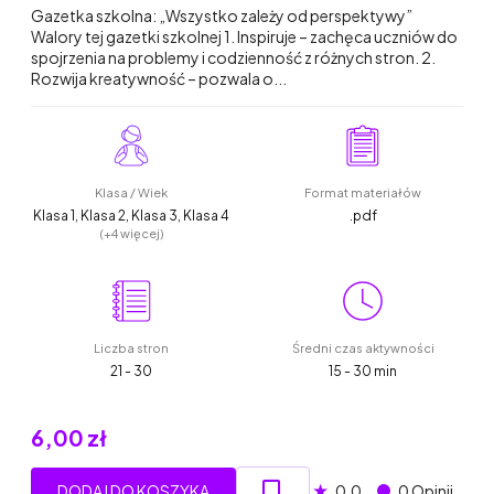
Gazetka szkolna: „Wszystko zależy od perspektywy”
Walory tej gazetki szkolnej 1. Inspiruje – zachęca uczniów do
spojrzenia na problemy i codzienność z różnych stron. 2.
Rozwija kreatywność – pozwala o...
Klasa / Wiek
Format materiałów
Klasa 1, Klasa 2, Klasa 3, Klasa 4
.pdf
(+4 więcej)
Liczba stron
Średni czas aktywności
21 - 30
15 - 30 min
6,00 zł
★
DODAJ DO KOSZYKA
0.0
0 Opinii