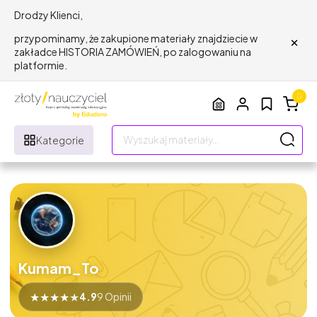
Drodzy Klienci,
×
przypominamy, że zakupione materiały znajdziecie w
zakładce HISTORIA ZAMÓWIEŃ, po zalogowaniu na
platformie.
0
Kategorie
Kumam_To
★
★
★
★
★
4.9
9 Opinii