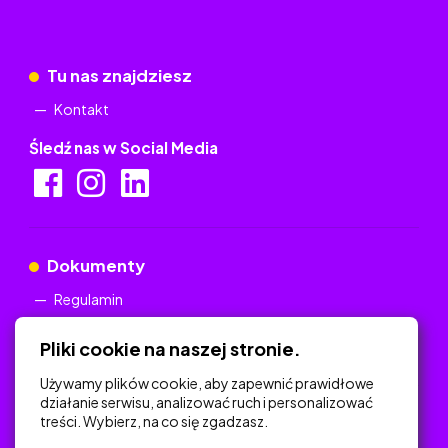
Tu nas znajdziesz
Kontakt
Śledź nas w Social Media
Dokumenty
Regulamin
Polityka Prywatności
Pliki cookie na naszej stronie.
Używamy plików cookie, aby zapewnić prawidłowe
działanie serwisu, analizować ruch i personalizować
treści. Wybierz, na co się zgadzasz.
Na skróty