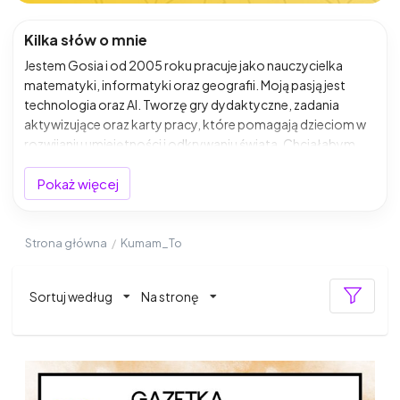
Kilka słów o mnie
Jestem Gosia i od 2005 roku pracuje jako nauczycielka
matematyki, informatyki oraz geografii. Moją pasją jest
technologia oraz AI. Tworzę gry dydaktyczne, zadania
aktywizujące oraz karty pracy, które pomagają dzieciom w
rozwijaniu umiejętności i odkrywaniu świata. Chciałabym
podzielić się z Tobą materiałami, które tworzę.
Pokaż więcej
Strona główna
/
Kumam_To
Sortuj według
Na stronę