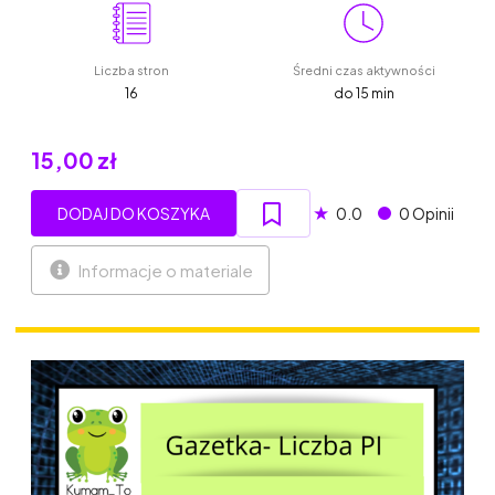
Liczba stron
Średni czas aktywności
16
do 15 min
15,00 zł
★
DODAJ DO KOSZYKA
0.0
0 Opinii
Informacje o materiale