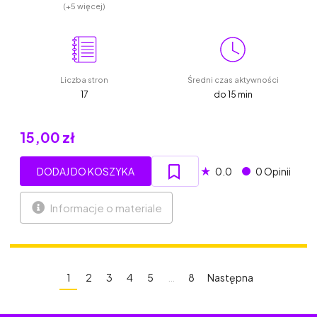
(+5 więcej)
Liczba stron
Średni czas aktywności
17
do 15 min
15,00 zł
★
DODAJ DO KOSZYKA
0.0
0 Opinii
Informacje o materiale
1
2
3
4
5
…
8
Następna