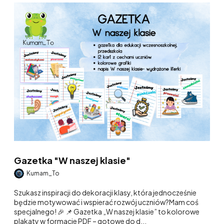
Gazetka "W naszej klasie"
Kumam_To
Szukasz inspiracji do dekoracji klasy, która jednocześnie
będzie motywować i wspierać rozwój uczniów?Mam coś
specjalnego! 🎉 📌 Gazetka „W naszej klasie” to kolorowe
plakaty w formacie PDF – gotowe do d...