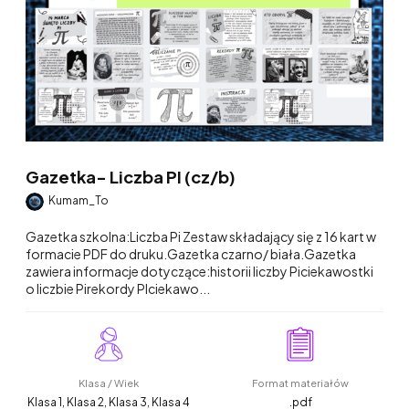
Gazetka- Liczba PI (cz/b)
Kumam_To
Gazetka szkolna:Liczba Pi Zestaw składający się z 16 kart w
formacie PDF do druku.Gazetka czarno/ biała.Gazetka
zawiera informacje dotyczące:historii liczby Piciekawostki
o liczbie Pirekordy PIciekawo...
Klasa / Wiek
Format materiałów
Klasa 1, Klasa 2, Klasa 3, Klasa 4
.pdf