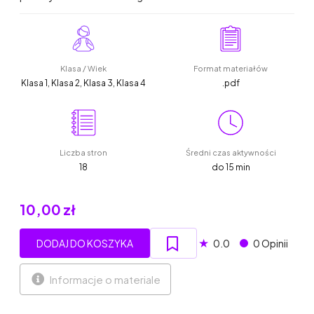
Klasa / Wiek
Format materiałów
Klasa 1, Klasa 2, Klasa 3, Klasa 4
.pdf
Liczba stron
Średni czas aktywności
18
do 15 min
10,00 zł
★
DODAJ DO KOSZYKA
0.0
0 Opinii
Informacje o materiale