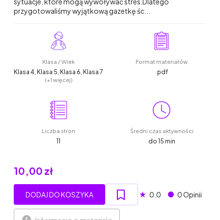
sytuacje, które mogą wywoływać stres.Dlatego
przygotowaliśmy wyjątkową gazetkę śc...
Klasa / Wiek
Format materiałów
Klasa 4, Klasa 5, Klasa 6, Klasa 7
.pdf
(+1 więcej)
Liczba stron
Średni czas aktywności
11
do 15 min
10,00 zł
★
DODAJ DO KOSZYKA
0.0
0 Opinii
Informacje o materiale