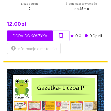
Liczba stron
Średni czas aktywności
9
do 45 min
12,00 zł
★
DODAJ DO KOSZYKA
0.0
0 Opinii
Informacje o materiale