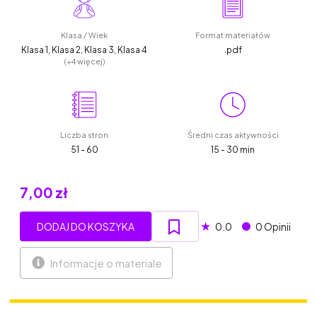
Klasa / Wiek
Format materiałów
Klasa 1, Klasa 2, Klasa 3, Klasa 4
.pdf
(+4 więcej)
Liczba stron
Średni czas aktywności
51 - 60
15 - 30 min
7,00 zł
★
DODAJ DO KOSZYKA
0.0
0 Opinii
Informacje o materiale