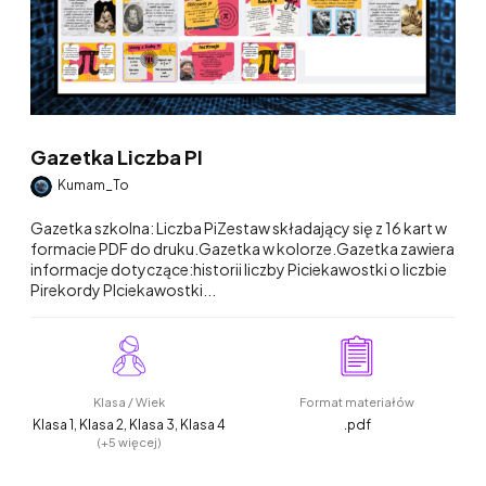
Gazetka Liczba PI
Kumam_To
Gazetka szkolna: Liczba PiZestaw składający się z 16 kart w
formacie PDF do druku.Gazetka w kolorze.Gazetka zawiera
informacje dotyczące:historii liczby Piciekawostki o liczbie
Pirekordy PIciekawostki...
Klasa / Wiek
Format materiałów
Klasa 1, Klasa 2, Klasa 3, Klasa 4
.pdf
(+5 więcej)