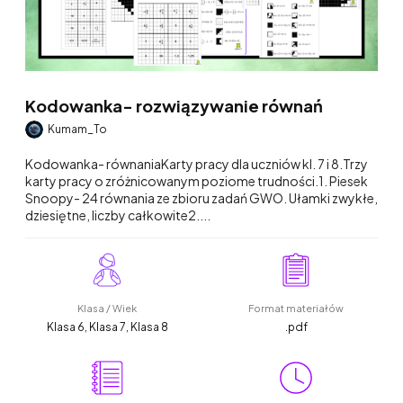
Kodowanka- rozwiązywanie równań
Kumam_To
Kodowanka- równaniaKarty pracy dla uczniów kl. 7 i 8.Trzy
karty pracy o zróżnicowanym poziome trudności.1. Piesek
Snoopy- 24 równania ze zbioru zadań GWO. Ułamki zwykłe,
dziesiętne, liczby całkowite2....
Klasa / Wiek
Format materiałów
Klasa 6, Klasa 7, Klasa 8
.pdf