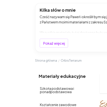
Kilka słów o mnie
Cześć nazywam się Paweł i określił bym się 
z Państwem moimi materiałami z zakresu 
Wszystkie materiały tutaj dostępne były w
Pokaż więcej
Strona główna
/
OrbisTerrarum
Materiały edukacyjne
Szkoła podstawowa i
ponadpodstawowa
Kształcenie zawodowe