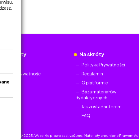
erwisu,
adzasz.
okumenty
Na skróty
Regulamin
Polityka Prywatności
Polityka Prywatności
Regulamin
wane
O platformie
Baza materiałów
dydaktycznych
Jak zostać autorem
FAQ
uczyciel.pl © 2025, Wszelkie prawa zastrzeżone. Materiały chronione Prawem Au