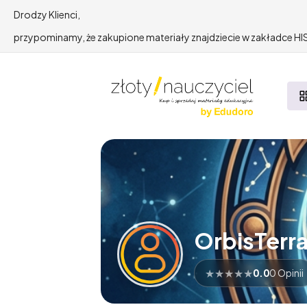
Drodzy Klienci,
przypominamy, że zakupione materiały znajdziecie w zakładce 
OrbisTerr
★
★
★
★
★
0.0
0 Opinii