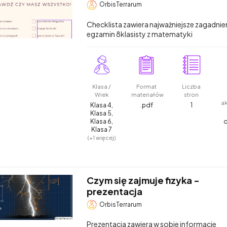
OrbisTerrarum
Checklista zawiera najważniejsze zagadnie
egzamin 8klasisty z matematyki
Klasa /
Format
Liczba
Wiek
materiałów
stron
a
Klasa 4,
.pdf
1
Klasa 5,
Klasa 6,
Klasa 7
(+1 więcej)
Czym się zajmuje fizyka -
prezentacja
OrbisTerrarum
Prezentacja zawiera w sobie informacje