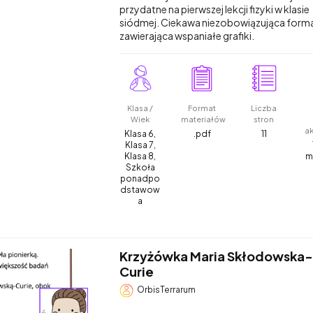
przydatne na pierwszej lekcji fizyki w klasie
siódmej. Ciekawa niezobowiązująca form
zawierająca wspaniałe grafiki.
Klasa /
Format
Liczba
Wiek
materiałów
stron
a
Klasa 6,
.pdf
11
Klasa 7,
Klasa 8,
m
Szkoła
ponadpo
dstawow
a
Krzyżówka Maria Skłodowska-
Curie
OrbisTerrarum