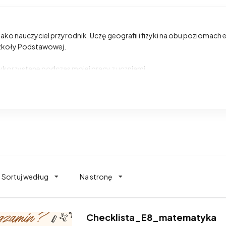
jako nauczyciel przyrodnik. Uczę geografii i fizyki na obu poziomach e
Szkoły Podstawowej.
ykorzystane podczas mojej pracy z uczniami.
Sortuj według
Na stronę
Checklista_E8_matematyka