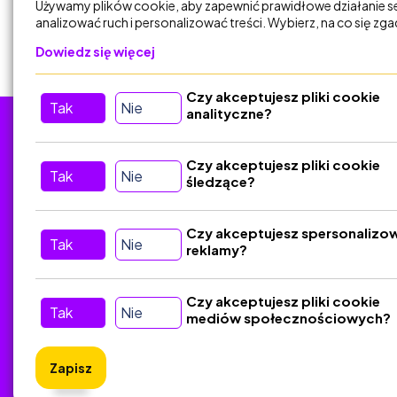
Używamy plików cookie, aby zapewnić prawidłowe działanie s
analizować ruch i personalizować treści. Wybierz, na co się zg
Resetuj filtry
3.1. Aktywność
Dowiedz się więcej
Kreatywna (1)
Czy akceptujesz pliki cookie
3. Aktywności
Tak
Nie
analityczne?
Kreatywne (1)
Tu nas znajdziesz
D
Czy akceptujesz pliki cookie
5.2. Webinary (1)
Tak
Nie
śledzące?
Kontakt
5. Aktywności Cyfrowe I
Śledź nas w Social Media
Czy akceptujesz spersonalizo
Online (1)
Tak
Nie
reklamy?
6.2. Plakaty Edukacyjne
Czy akceptujesz pliki cookie
(1)
Tak
Nie
mediów społecznościowych?
6. Dekoracje I Pomoce
Zapisz
Wizualne (1)
ZlotyNa