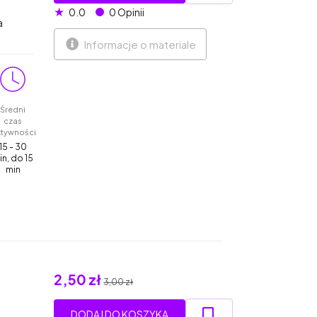
★
0.0
0 Opinii
a
Informacje o materiale
Średni
czas
ktywności
15 - 30
in, do 15
min
2,50 zł
3,00 zł
DODAJ DO KOSZYKA