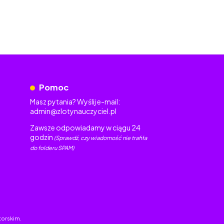
Pomoc
Masz pytania? Wyślij e-mail:
admin@zlotynauczyciel.pl
Zawsze odpowiadamy w ciągu 24
godzin
(Sprawdź, czy wiadomość nie trafiła
do folderu SPAM)
torskim.