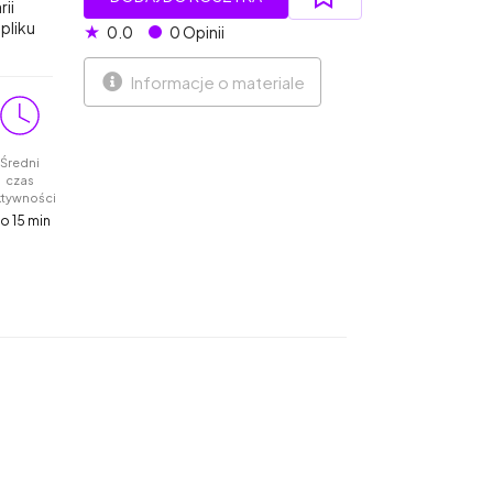
rii
pliku
★
0.0
0 Opinii
Informacje o materiale
Średni
czas
ktywności
o 15 min