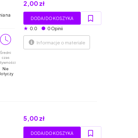
2,00 zł
nia na
DODAJ DO KOSZYKA
★
0.0
0 Opinii
Informacje o materiale
Średni
czas
ktywności
Nie
dotyczy
5,00 zł
DODAJ DO KOSZYKA