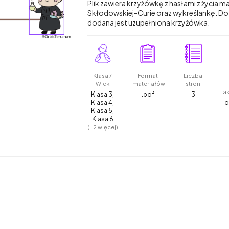
Plik zawiera krzyżówkę z hasłami z życia ma
Skłodowskiej-Curie oraz wykreślankę. Do 
dodana jest uzupełniona krzyżówka.
Klasa /
Format
Liczba
Wiek
materiałów
stron
a
Klasa 3,
.pdf
3
Klasa 4,
d
Klasa 5,
Klasa 6
(+2 więcej)