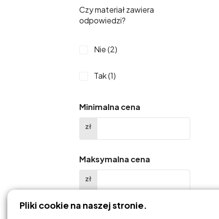
Czy materiał zawiera
odpowiedzi?
2.6. Zadania Domowe
(2)
Nie (2)
2. Materiały Dla Całej
Klasy (2)
Tak (1)
6.1. Materiały Do
Minimalna cena
Dekoracji Sali (2)
zł
7. Materiały Dla
Nauczyciela (2)
Maksymalna cena
1.4. Zagadki Logiczne I
zł
łamigłówki (1)
Pliki cookie na naszej stronie.
Filtruj
1.6. Zadania Domowe (1)