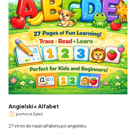
Angielski< Alfabet
pomoce Sylwii
27 stron do nauki alfabetu po angielsku.