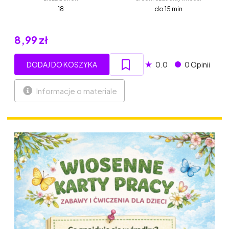
18
do 15 min
8,99 zł
★
DODAJ DO KOSZYKA
0.0
0 Opinii
Informacje o materiale