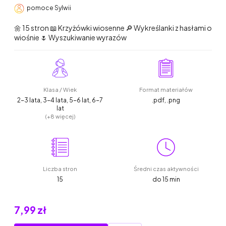
pomoce Sylwii
🌼 15 stron 📖 Krzyżówki wiosenne 🔎 Wykreślanki z hasłami o
wiośnie 🌷 Wyszukiwanie wyrazów
Klasa / Wiek
Format materiałów
2-3 lata, 3-4 lata, 5-6 lat, 6-7
.pdf, .png
lat
(+8 więcej)
Liczba stron
Średni czas aktywności
15
do 15 min
7,99 zł