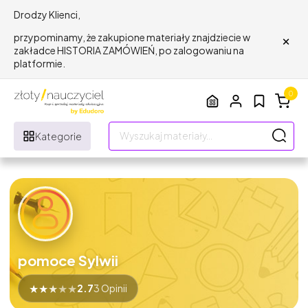
Drodzy Klienci,
×
przypominamy, że zakupione materiały znajdziecie w
zakładce HISTORIA ZAMÓWIEŃ, po zalogowaniu na
platformie.
0
Kategorie
pomoce Sylwii
★
★
★
★
★
2.7
3 Opinii