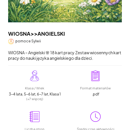
WIOSNA>>ANGIELSKI
pomoce Sylwii
WIOSNA – Angielski 🌸 18 kart pracy Zestaw wiosennych kart
pracy do nauki języka angielskiego dla dzieci.
Klasa / Wiek
Format materiałów
3-4 lata, 5-6 lat, 6-7 lat, Klasa 1
.pdf
(+7 więcej)
Liczba stron
Średni czas aktywności