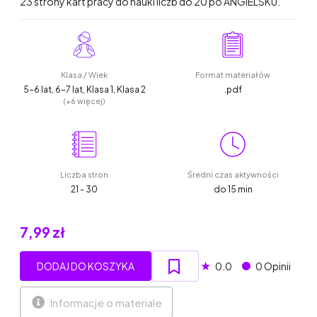
23 strony kart pracy do nauki liczb do 20 po ANGIELSKU.
Klasa / Wiek
Format materiałów
5-6 lat, 6-7 lat, Klasa 1, Klasa 2
.pdf
(+6 więcej)
Liczba stron
Średni czas aktywności
21 - 30
do 15 min
7,99 zł
★
DODAJ DO KOSZYKA
0.0
0 Opinii
Informacje o materiale