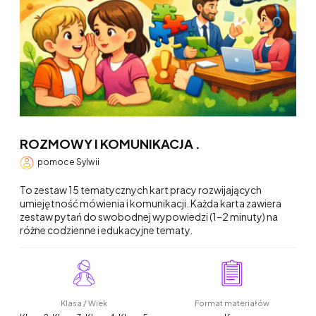
ROZMOWY I KOMUNIKACJA .
pomoce Sylwii
To zestaw 15 tematycznych kart pracy rozwijających
umiejętność mówienia i komunikacji. Każda karta zawiera
zestaw pytań do swobodnej wypowiedzi (1–2 minuty) na
różne codzienne i edukacyjne tematy.
Klasa / Wiek
Format materiałów