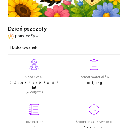
Dzień pszczoły
pomoce Sylwii
11 kolorowanek
Klasa / Wiek
Format materiałów
2-3 lata, 3-4 lata, 5-6 lat, 6-7
.pdf, .png
lat
(+8 więcej)
Liczba stron
Średni czas aktywności
12
Nie dotyczy