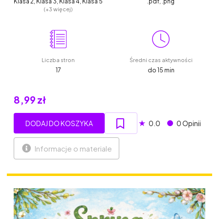
Klasa 2, Klasa 3, Klasa 4, Klasa 5
.pdf, .png
(+3 więcej)
Liczba stron
Średni czas aktywności
17
do 15 min
8,99 zł
★
DODAJ DO KOSZYKA
0.0
0 Opinii
Informacje o materiale