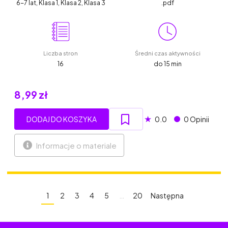
6-7 lat, Klasa 1, Klasa 2, Klasa 3
.pdf
Liczba stron
Średni czas aktywności
16
do 15 min
8,99 zł
★
DODAJ DO KOSZYKA
0.0
0 Opinii
Informacje o materiale
1
2
3
4
5
…
20
Następna