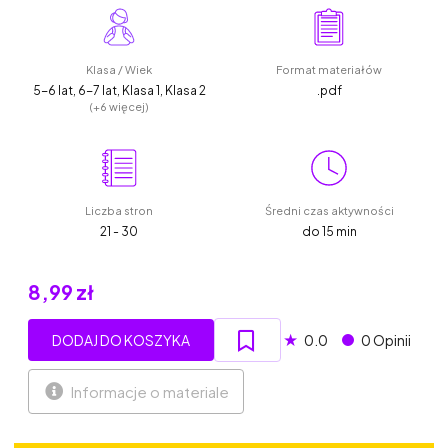
Klasa / Wiek
Format materiałów
5-6 lat, 6-7 lat, Klasa 1, Klasa 2
.pdf
(+6 więcej)
Liczba stron
Średni czas aktywności
21 - 30
do 15 min
8,99 zł
★
DODAJ DO KOSZYKA
0.0
0 Opinii
Informacje o materiale