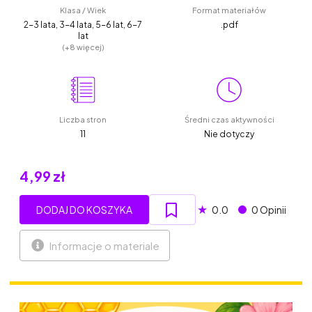
Klasa / Wiek
Format materiałów
2-3 lata, 3-4 lata, 5-6 lat, 6-7
.pdf
lat
(+8 więcej)
Liczba stron
Średni czas aktywności
11
Nie dotyczy
4,99 zł
★
DODAJ DO KOSZYKA
0.0
0 Opinii
Informacje o materiale