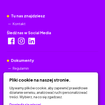
Tu nas znajdziesz
Kontakt
Śledź nas w Social Media
Dokumenty
Regulamin
Polityka Prywatności
Pliki cookie na naszej stronie.
Używamy plików cookie, aby zapewnić prawidłowe
działanie serwisu, analizować ruch i personalizować
treści. Wybierz, na co się zgadzasz.
Na skróty
Dowiedz się więcej