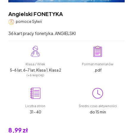
Angielski FONETYKA
pomoce Sylwii
36 kart pracy fonetyka. ANGIELSKI
Klasa / Wiek
Format materiałów
5-6 lat, 6-7 lat, Klasa 1, Klasa 2
.pdf
(+6 więcej)
Liczba stron
Średni czas aktywności
31 - 40
do 15 min
8,99 zł