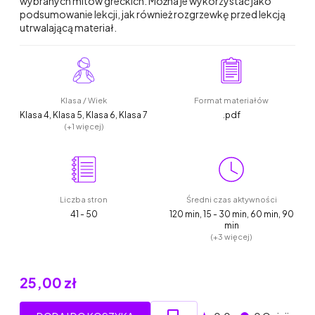
wybranych mitów greckich. Można je wykorzystać jako
podsumowanie lekcji, jak również rozgrzewkę przed lekcją
utrwalającą materiał.
Klasa / Wiek
Format materiałów
Klasa 4, Klasa 5, Klasa 6, Klasa 7
.pdf
(+1 więcej)
Liczba stron
Średni czas aktywności
41 - 50
120 min, 15 - 30 min, 60 min, 90
min
(+3 więcej)
25,00 zł