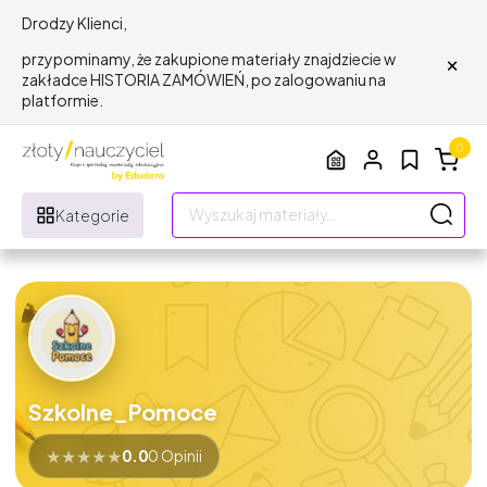
Drodzy Klienci,
×
przypominamy, że zakupione materiały znajdziecie w
zakładce HISTORIA ZAMÓWIEŃ, po zalogowaniu na
platformie.
0
Kategorie
Szkolne_Pomoce
★
★
★
★
★
0.0
0 Opinii