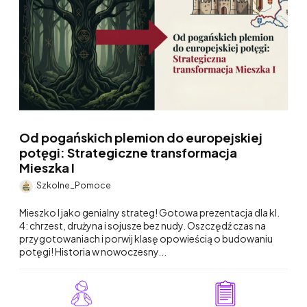
Od pogańskich plemion do europejskiej
potęgi: Strategiczne transformacja
Mieszka I
Szkolne_Pomoce
Mieszko I jako genialny strateg! Gotowa prezentacja dla kl.
4: chrzest, drużyna i sojusze bez nudy. Oszczędź czas na
przygotowaniach i porwij klasę opowieścią o budowaniu
potęgi! Historia w nowoczesny...