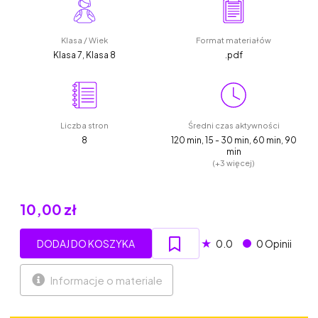
Klasa / Wiek
Format materiałów
Klasa 7, Klasa 8
.pdf
Liczba stron
Średni czas aktywności
8
120 min, 15 - 30 min, 60 min, 90
min
(+3 więcej)
10,00 zł
★
DODAJ DO KOSZYKA
0.0
0 Opinii
Informacje o materiale