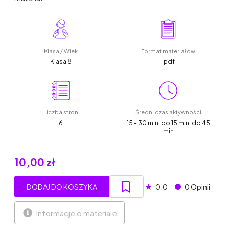
Klasa / Wiek
Format materiałów
Klasa 8
.pdf
Liczba stron
Średni czas aktywności
6
15 - 30 min, do 15 min, do 45
min
10,00 zł
★
DODAJ DO KOSZYKA
0.0
0 Opinii
Informacje o materiale