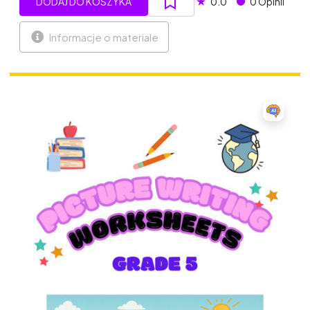
★
DODAJ DO KOSZYKA
0.0
0 Opinii
Informacje o materiale