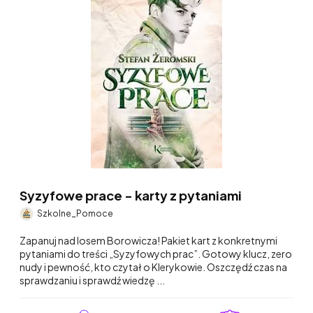
Syzyfowe prace - karty z pytaniami
Szkolne_Pomoce
Zapanuj nad losem Borowicza! Pakiet kart z konkretnymi
pytaniami do treści „Syzyfowych prac”. Gotowy klucz, zero
nudy i pewność, kto czytał o Klerykowie. Oszczędź czas na
sprawdzaniu i sprawdź wiedzę ...