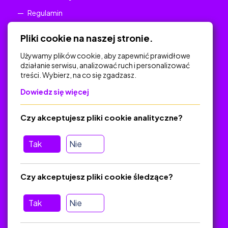
Regulamin
Polityka Prywatności
Pliki cookie na naszej stronie.
Używamy plików cookie, aby zapewnić prawidłowe
działanie serwisu, analizować ruch i personalizować
treści. Wybierz, na co się zgadzasz.
Na skróty
Dowiedz się więcej
Polityka Prywatności
Regulamin
Czy akceptujesz pliki cookie analityczne?
O platformie
Baza materiałów dydaktycznych
Tak
Nie
Jak zostać autorem
FAQ
Czy akceptujesz pliki cookie śledzące?
Tak
Nie
Pomoc