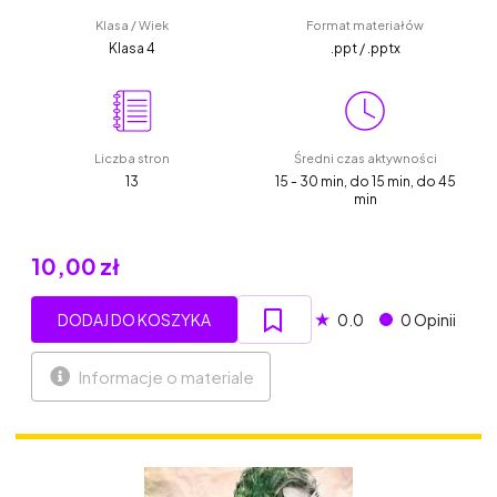
Klasa / Wiek
Format materiałów
Klasa 4
.ppt / .pptx
Liczba stron
Średni czas aktywności
13
15 - 30 min, do 15 min, do 45
min
10,00 zł
★
DODAJ DO KOSZYKA
0.0
0 Opinii
Informacje o materiale