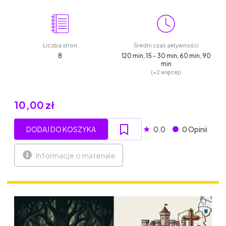
Liczba stron
Średni czas aktywności
8
120 min, 15 - 30 min, 60 min, 90
min
(+2 więcej)
10,00 zł
★
DODAJ DO KOSZYKA
0.0
0 Opinii
Informacje o materiale