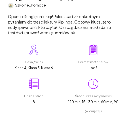
Szkolne_Pomoce
Opanuj dżunglę na lekcji! Pakiet kart z konkretnymi
pytaniami do treści lektury Kiplinga. Gotowy klucz, zero
nudy i pewność, kto czytał. Oszczędź czas na układaniu
testów i sprawdź wiedzę uczniów jak ...
Klasa / Wiek
Format materiałów
Klasa 4, Klasa 5, Klasa 6
.pdf
Liczba stron
Średni czas aktywności
8
120 min, 15 - 30 min, 60 min, 90
min
(+3 więcej)