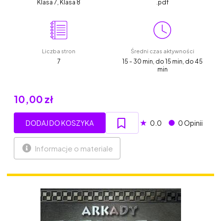
Klasa 7, Klasa 8
.pdf
Liczba stron
Średni czas aktywności
7
15 - 30 min, do 15 min, do 45
min
10,00 zł
★
DODAJ DO KOSZYKA
0.0
0 Opinii
Informacje o materiale