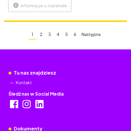
Informacje o materiale
1
2
3
4
5
6
Następna
Tu nas znajdziesz
Kontakt
Śledź nas w Social Media
Dokumenty