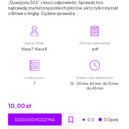
„Dywizjonu 303” + klucz odpowiedzi. Sprawdź, kto
naprawdę zna historię polskich pilotów, a kto tylko słyszał
o Bitwie o Anglię. Szybkie sprawdza...
Klasa / Wiek
Format materiałów
Klasa 7, Klasa 8
.pdf
Liczba stron
Średni czas aktywności
7
15 - 30 min, 60 min, do 15 min,
do 45 min
10,00 zł
★
DODAJ DO KOSZYKA
0.0
0 Opinii