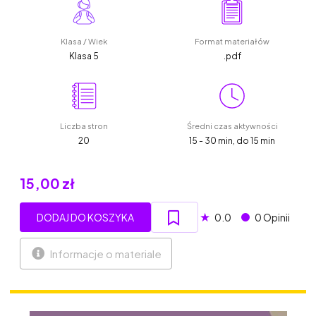
Klasa / Wiek
Format materiałów
Klasa 5
.pdf
Liczba stron
Średni czas aktywności
20
15 - 30 min, do 15 min
15,00 zł
★
DODAJ DO KOSZYKA
0.0
0 Opinii
Informacje o materiale