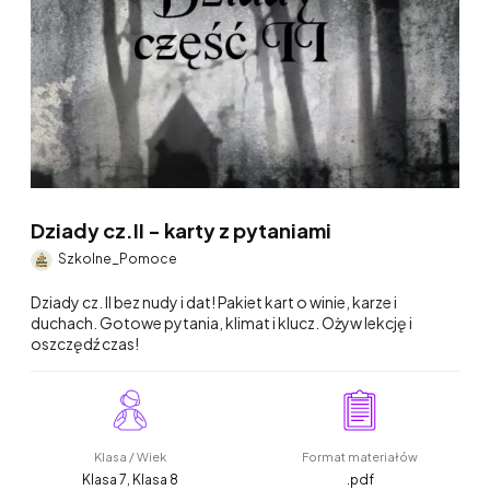
Dziady cz.II - karty z pytaniami
Szkolne_Pomoce
Dziady cz. II bez nudy i dat! Pakiet kart o winie, karze i
duchach. Gotowe pytania, klimat i klucz. Ożyw lekcję i
oszczędź czas!
Klasa / Wiek
Format materiałów
Klasa 7, Klasa 8
.pdf