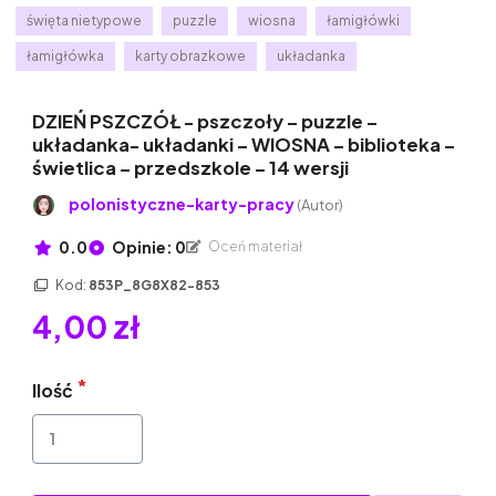
święta nietypowe
puzzle
wiosna
łamigłówki
łamigłówka
karty obrazkowe
układanka
DZIEŃ PSZCZÓŁ - pszczoły – puzzle –
układanka- układanki – WIOSNA – biblioteka –
świetlica – przedszkole – 14 wersji
polonistyczne-karty-pracy
(Autor)
0.0
Opinie: 0
Oceń materiał
Kod:
853P_8G8X82-853
4,00 zł
Ilość