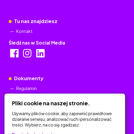
Tu nas znajdziesz
Kontakt
Śledź nas w Social Media
Dokumenty
Regulamin
Polityka Prywatności
Pliki cookie na naszej stronie.
Używamy plików cookie, aby zapewnić prawidłowe
działanie serwisu, analizować ruch i personalizować
treści. Wybierz, na co się zgadzasz.
Na skróty