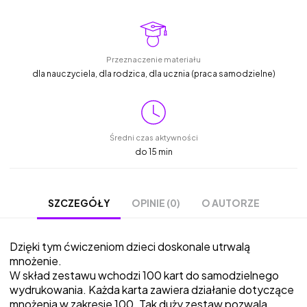
Przeznaczenie materiału
dla nauczyciela, dla rodzica, dla ucznia (praca samodzielne)
Średni czas aktywności
do 15 min
OPINIE (0)
O AUTORZE
SZCZEGÓŁY
Dzięki tym ćwiczeniom dzieci doskonale utrwalą
mnożenie.
W skład zestawu wchodzi 100 kart do samodzielnego
wydrukowania. Każda karta zawiera działanie dotyczące
mnożenia w zakresie 100. Tak duży zestaw pozwala