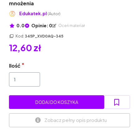
mnożenia
Edukatek.pl
(Autor)
0.0
Opinie: 0
Oceń materiał
Kod:
345P_XVD0AQ-345
12,60 zł
Ilość
DODAJ DO KOSZYKA
Zobacz pełny opis produktu