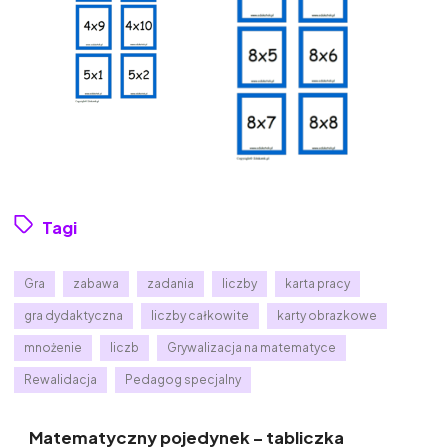
Tagi
Gra
zabawa
zadania
liczby
karta pracy
gra dydaktyczna
liczby całkowite
karty obrazkowe
mnożenie
liczb
Grywalizacja na matematyce
Rewalidacja
Pedagog specjalny
Matematyczny pojedynek – tabliczka