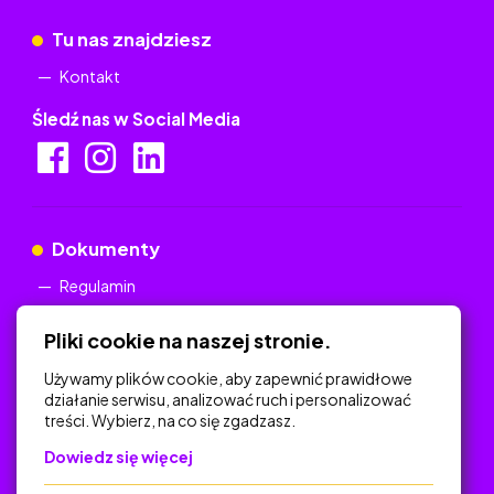
Tu nas znajdziesz
Kontakt
Śledź nas w Social Media
Dokumenty
Regulamin
Polityka Prywatności
Pliki cookie na naszej stronie.
Używamy plików cookie, aby zapewnić prawidłowe
działanie serwisu, analizować ruch i personalizować
treści. Wybierz, na co się zgadzasz.
Na skróty
Dowiedz się więcej
Polityka Prywatności
Regulamin