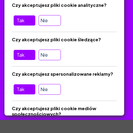
Czy akceptujesz pliki cookie analityczne?
O platformie
Baza materiałów dydaktycznych
Tak
Nie
Jak zostać autorem
FAQ
Czy akceptujesz pliki cookie śledzące?
Tak
Nie
Pomoc
Masz pytania? Wyślij e-mail:
admin@zlotynauczyciel.pl
Czy akceptujesz spersonalizowane reklamy?
Zawsze odpowiadamy w ciągu 24 godzin
(Sprawdź, czy
wiadomość nie trafiła do folderu SPAM)
Tak
Nie
ZlotyNauczyciel.pl © 2025, Wszelkie prawa zastrzeżone.
Czy akceptujesz pliki cookie mediów
Materiały chronione Prawem Autorskim.
społecznościowych?
Tak
Nie