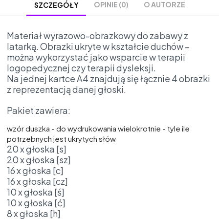
OPINIE (0)
O AUTORZE
SZCZEGÓŁY
Materiał wyrazowo-obrazkowy do zabawy z
latarką. Obrazki ukryte w kształcie duchów –
można wykorzystać jako wsparcie w terapii
logopedycznej czy terapii dysleksji.
Na jednej kartce A4 znajdują się łącznie 4 obrazki
z reprezentacją danej głoski.
Pakiet zawiera:
wzór duszka - do wydrukowania wielokrotnie - tyle ile
potrzebnych jest ukrytych słów
20 x głoska [s]
20 x głoska [sz]
16 x głoska [c]
16 x głoska [cz]
10 x głoska [ś]
10 x głoska [ć]
8 x głoska [h]