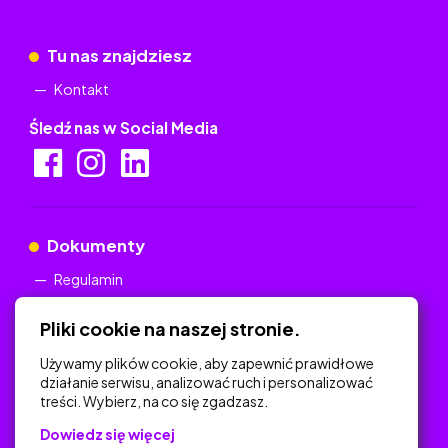
Tu nas znajdziesz
Kontakt
Śledź nas w Social Media
Dokumenty
Regulamin
Polityka Prywatności
Pliki cookie na naszej stronie.
Używamy plików cookie, aby zapewnić prawidłowe
działanie serwisu, analizować ruch i personalizować
treści. Wybierz, na co się zgadzasz.
Na skróty
Dowiedz się więcej
Polityka Prywatności