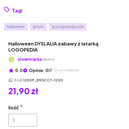
Tagi
halloween
głoski
gra logopedyczna
Halloween DYSLALIA zabawy z latarką
LOGOPEDIA
slowmiarka
(Autor)
0.0
Opinie: 0
Oceń materiał
Kod:
1200P_89GCCY-1200
21,90 zł
Ilość