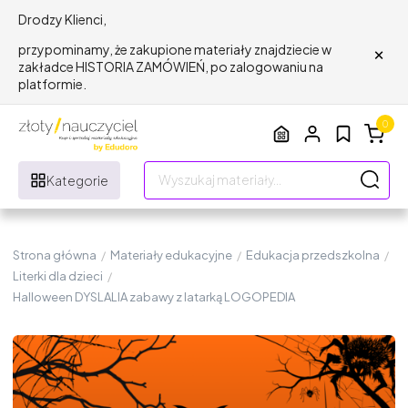
Drodzy Klienci,
×
przypominamy, że zakupione materiały znajdziecie w
zakładce HISTORIA ZAMÓWIEŃ, po zalogowaniu na
platformie.
0
Kategorie
Strona główna
/
Materiały edukacyjne
/
Edukacja przedszkolna
/
Literki dla dzieci
/
Halloween DYSLALIA zabawy z latarką LOGOPEDIA