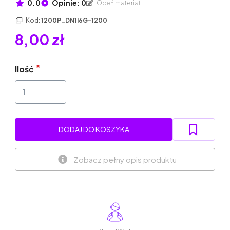
0.0
Opinie: 0
Oceń materiał
Kod:
1200P_DN1I6G-1200
8,00 zł
Ilość
DODAJ DO KOSZYKA
Zobacz pełny opis produktu