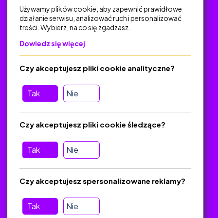
Używamy plików cookie, aby zapewnić prawidłowe
działanie serwisu, analizować ruch i personalizować
treści. Wybierz, na co się zgadzasz.
Na skróty
Dowiedz się więcej
Polityka Prywatności
Regulamin
Czy akceptujesz pliki cookie analityczne?
O platformie
Baza materiałów dydaktycznych
Tak
Nie
Jak zostać autorem
FAQ
Czy akceptujesz pliki cookie śledzące?
Tak
Nie
Pomoc
Masz pytania? Wyślij e-mail:
admin@zlotynauczyciel.pl
Czy akceptujesz spersonalizowane reklamy?
Zawsze odpowiadamy w ciągu 24 godzin
(Sprawdź, czy
wiadomość nie trafiła do folderu SPAM)
Tak
Nie