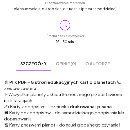
Przeznaczenie materiału
dla nauczyciela, dla rodzica, dla ucznia (praca samodzielne)
Średni czas aktywności
15 - 30 min
OPINIE (0)
O AUTORZE
SZCZEGÓŁY
📄
Plik PDF – 8 stron edukacyjnych kart o planetach
🪐
Zestaw zawiera:
✨ Wszystkie planety Układu Słonecznego przedstawione
na ilustracjach
✍️ Karty z podpisami – czcionka
drukowana
i
pisana
🔲 Karty bez podpisów – do samodzielnego podpisania lub
dopasowania
🔠 Karty z nazwami planet – do nauki globalnego czytania i