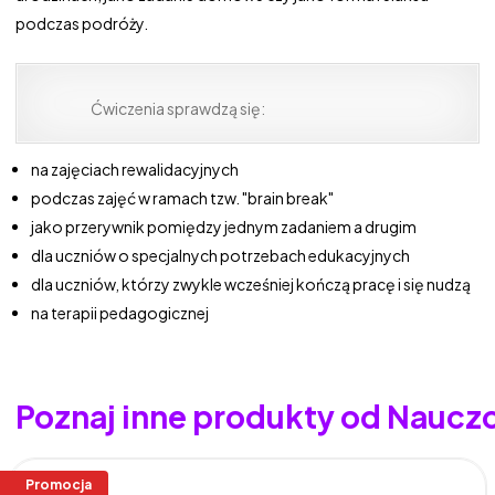
podczas podróży.
Ćwiczenia sprawdzą się:
na zajęciach rewalidacyjnych
podczas zajęć w ramach tzw. "brain break"
jako przerywnik pomiędzy jednym zadaniem a drugim
dla uczniów o specjalnych potrzebach edukacyjnych
dla uczniów, którzy zwykle wcześniej kończą pracę i się nudzą
na terapii pedagogicznej
Poznaj inne produkty od Nauc
Promocja