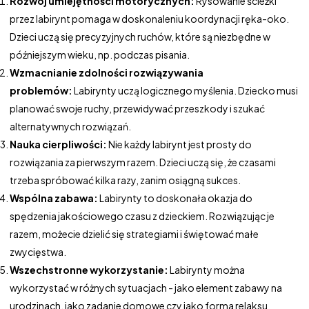
Rozwój umiejętności motorycznych:
Rysowanie ścieżki
przez labirynt pomaga w doskonaleniu koordynacji ręka-oko.
Dzieci uczą się precyzyjnych ruchów, które są niezbędne w
późniejszym wieku, np. podczas pisania.
Wzmacnianie zdolności rozwiązywania
problemów:
Labirynty uczą logicznego myślenia. Dziecko musi
planować swoje ruchy, przewidywać przeszkody i szukać
alternatywnych rozwiązań.
Nauka cierpliwości:
Nie każdy labirynt jest prosty do
rozwiązania za pierwszym razem. Dzieci uczą się, że czasami
trzeba spróbować kilka razy, zanim osiągną sukces.
Wspólna zabawa:
Labirynty to doskonała okazja do
spędzenia jakościowego czasu z dzieckiem. Rozwiązując je
razem, możecie dzielić się strategiami i świętować małe
zwycięstwa.
Wszechstronne wykorzystanie:
Labirynty można
wykorzystać w różnych sytuacjach - jako element zabawy na
urodzinach, jako zadanie domowe czy jako forma relaksu