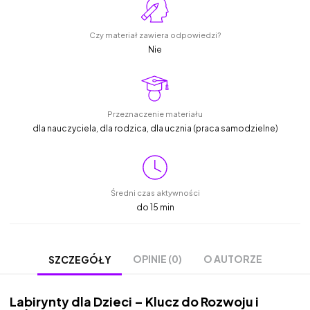
Czy materiał zawiera odpowiedzi?
Nie
Przeznaczenie materiału
dla nauczyciela, dla rodzica, dla ucznia (praca samodzielne)
Średni czas aktywności
do 15 min
OPINIE (0)
O AUTORZE
SZCZEGÓŁY
Labirynty dla Dzieci – Klucz do Rozwoju i