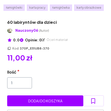
łamigłówki
karta pracy
łamigłówka
karty obrazkowe
60 labiryntów dla dzieci
Nauczony06
(Autor)
0.0
Opinie: 0
Oceń materiał
Kod:
370P_E51UB8-370
11,00 zł
Ilość
DODAJ DO KOSZYKA