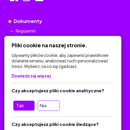
Dokumenty
Regulamin
Polityka Prywatności
Pliki cookie na naszej stronie.
Używamy plików cookie, aby zapewnić prawidłowe
działanie serwisu, analizować ruch i personalizować
treści. Wybierz, na co się zgadzasz.
Na skróty
Dowiedz się więcej
Polityka Prywatności
Regulamin
Czy akceptujesz pliki cookie analityczne?
O platformie
Baza materiałów dydaktycznych
Tak
Nie
Jak zostać autorem
FAQ
Czy akceptujesz pliki cookie śledzące?