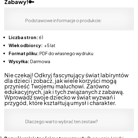
Zabawy!🔑
Podstawowe informacje o produkcie:
Liczba stron:
61
Wiek odbiorcy:
+5 lat
Format pliku:
PDF do własnego wydruku
Wysyłka:
Darmowa
Nie czekaj! Odkryj fascynujący świat labiryntów
dla dzieci i zobacz, jak wiele korzyści mogą
przynieść Twojemu maluchowi. Zarówno
edukacyjnych, jak i tych związanych z zabawą.
Wprowadź swoje dziecko w świat wyzwań i
przygód, które kształtują umysł i charakter.
Dlaczego warto wybrać ten zestaw?