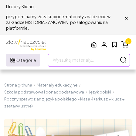
Drodzy Klienci,
×
przypominamy, że zakupione materiały znajdziecie w
zakładce HISTORIA ZAMÓWIEŃ, po zalogowaniu na
platformie.
0
Kategorie
Strona główna
/
Materiały edukacyjne
/
Szkoła podstawowa i ponadpodstawowa
/
Język polski
/
Roczny sprawdzian z języka polskiego – klasa 4 (arkusz + klucz +
zestawy ustne)