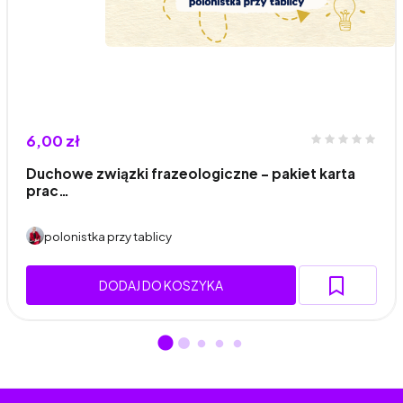
6,00 zł
Duchowe związki frazeologiczne – pakiet karta
prac…
polonistka przy tablicy
DODAJ DO KOSZYKA