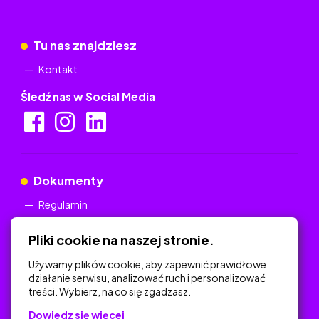
Tu nas znajdziesz
Kontakt
Śledź nas w Social Media
Dokumenty
Regulamin
Polityka Prywatności
Pliki cookie na naszej stronie.
Używamy plików cookie, aby zapewnić prawidłowe
działanie serwisu, analizować ruch i personalizować
treści. Wybierz, na co się zgadzasz.
Na skróty
Dowiedz się więcej
Polityka Prywatności