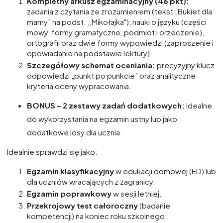
Kompletny arkusz egzaminacyjny (46 pkt):
zadania z czytania ze zrozumieniem (tekst „Bukiet dla
mamy” na podst. ,,Mikołajka"), nauki o języku (części
mowy, formy gramatyczne, podmiot i orzeczenie),
ortografii oraz dwie formy wypowiedzi (zaproszenie i
opowiadanie na podstawie lektury).
Szczegółowy schemat oceniania:
precyzyjny klucz
odpowiedzi „punkt po punkcie” oraz analityczne
kryteria oceny wypracowania.
BONUS – 2 zestawy zadań dodatkowych:
idealne
do wykorzystania na egzamin ustny lub jako
dodatkowe losy dla ucznia.
Idealnie sprawdzi się jako:
Egzamin klasyfikacyjny
w edukacji domowej (ED) lub
dla uczniów wracających z zagranicy.
Egzamin poprawkowy
w sesji letniej.
Przekrojowy test całoroczny
(badanie
kompetencji) na koniec roku szkolnego.