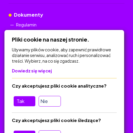
Dokumenty
Regulamin
Polityka Prywatności
Pliki cookie na naszej stronie.
Używamy plików cookie, aby zapewnić prawidłowe
działanie serwisu, analizować ruch i personalizować
treści. Wybierz, na co się zgadzasz.
Na skróty
Dowiedz się więcej
Polityka Prywatności
Regulamin
Czy akceptujesz pliki cookie analityczne?
O platformie
Baza materiałów dydaktycznych
Tak
Nie
Jak zostać autorem
FAQ
Czy akceptujesz pliki cookie śledzące?