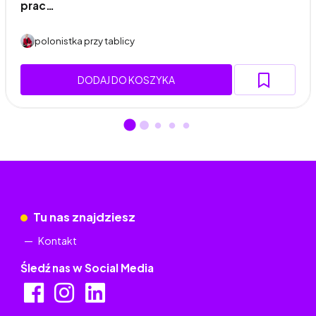
prac…
polonistka przy tablicy
DODAJ DO KOSZYKA
Tu nas znajdziesz
Kontakt
Śledź nas w Social Media