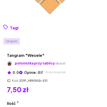
Tagi
tangram
Tangram "Wesele"
polonistka przy tablicy
(Autor)
0.0
Opinie: 0
Oceń materiał
Kod:
231P_V8XG0Q-231
7,50 zł
Ilość