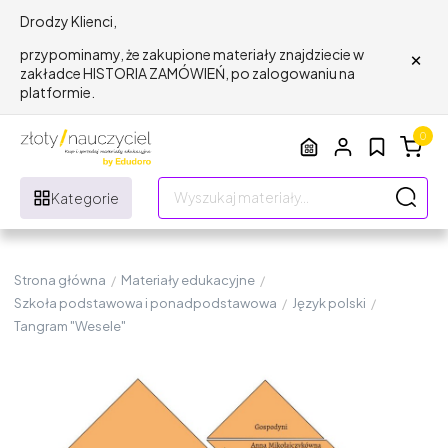
Drodzy Klienci,
×
przypominamy, że zakupione materiały znajdziecie w
zakładce HISTORIA ZAMÓWIEŃ, po zalogowaniu na
platformie.
0
Kategorie
Strona główna
/
Materiały edukacyjne
/
Szkoła podstawowa i ponadpodstawowa
/
Język polski
/
Tangram "Wesele"