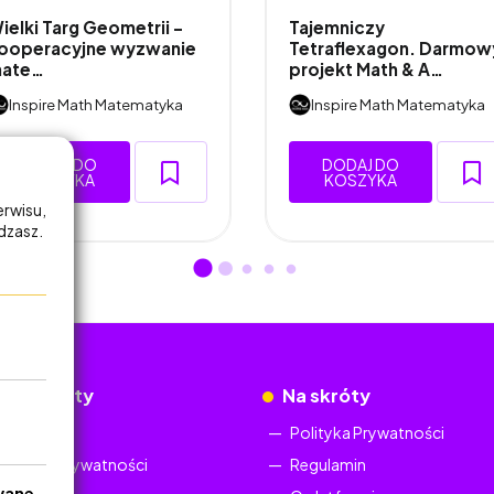
ielki Targ Geometrii -
Tajemniczy
ooperacyjne wyzwanie
Tetraflexagon. Darmow
ate…
projekt Math & A…
Inspire Math Matematyka
Inspire Math Matematyka
DODAJ DO
DODAJ DO
KOSZYKA
KOSZYKA
erwisu,
adzasz.
okumenty
Na skróty
Regulamin
Polityka Prywatności
Polityka Prywatności
Regulamin
wane