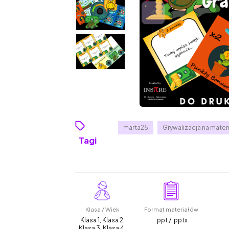
marta25
Grywalizacja na mat
Tagi
Klasa / Wiek
Format materiałów
Klasa 1, Klasa 2,
.ppt / .pptx
Klasa 3, Klasa 4,