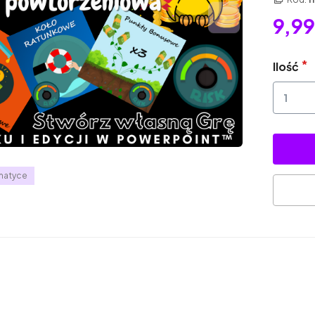
9,99
Ilość
ematyce