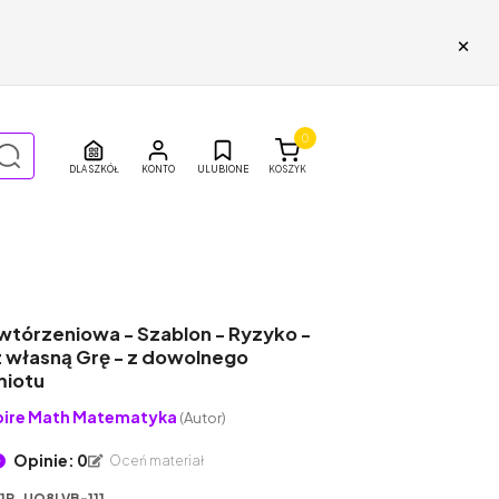
×
0
DLA SZKÓŁ
ULUBIONE
KOSZYK
wtórzeniowa - Szablon - Ryzyko -
 własną Grę - z dowolnego
iotu
pire Math Matematyka
(Autor)
Opinie: 0
Oceń materiał
11P_UO8LVB-111