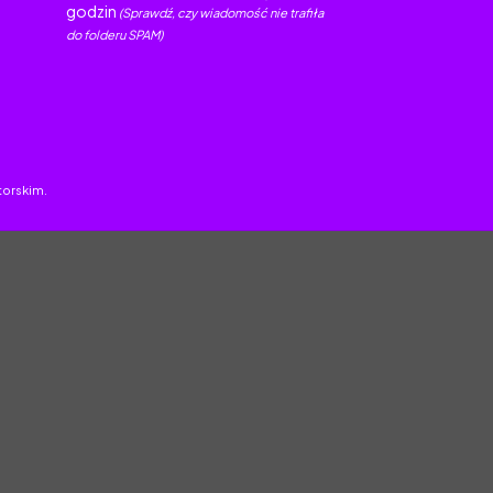
godzin
(Sprawdź, czy wiadomość nie trafiła
do folderu SPAM)
torskim.