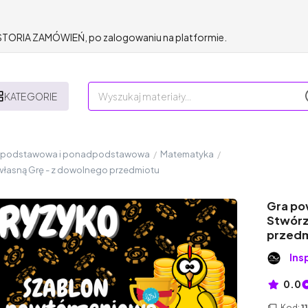
HISTORIA ZAMÓWIEŃ, po zalogowaniu na platformie.
KATEGORIE
a podstawowa i ponadpodstawowa
/
Matematyka
/
 własną Grę - z dowolnego przedmiotu
Gra po
Stwórz
przedm
Ins
0.0
Kod:
1