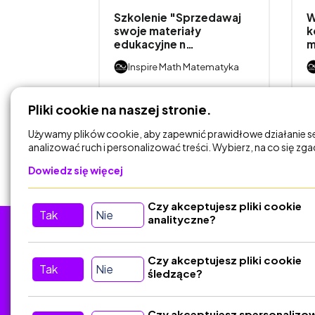
y NOWY
Szkolenie "Sprzedawaj
W
szące
swoje materiały
k
…
edukacyjne n…
m
Matematyka
Inspire Math Matematyka
DODAJ DO
Pliki cookie na naszej stronie.
KOSZYKA
Używamy plików cookie, aby zapewnić prawidłowe działanie s
analizować ruch i personalizować treści. Wybierz, na co się zg
Dowiedz się więcej
Czy akceptujesz pliki cookie
Tak
Nie
analityczne?
Tu nas znajdziesz
D
Czy akceptujesz pliki cookie
Tak
Nie
śledzące?
Kontakt
Śledź nas w Social Media
Czy akceptujesz spersonalizo