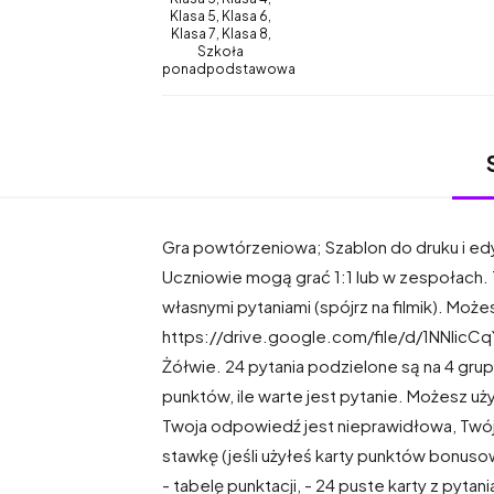
Klasa 5, Klasa 6,
Klasa 7, Klasa 8,
Szkoła
ponadpodstawowa
Gra powtórzeniowa; Szablon do druku i ed
Uczniowie mogą grać 1:1 lub w zespołach.
własnymi pytaniami (spójrz na filmik). Moż
https://drive.google.com/file/d/1NNIic
Żółwie. 24 pytania podzielone są na 4 grup
punktów, ile warte jest pytanie. Możesz u
Twoja odpowiedź jest nieprawidłowa, Twój z
stawkę (jeśli użyłeś karty punktów bonusowy
- tabelę punktacji, - 24 puste karty z pytan