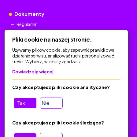
Dokumenty
Regulamin
Polityka Prywatności
Pliki cookie na naszej stronie.
Używamy plików cookie, aby zapewnić prawidłowe
działanie serwisu, analizować ruch i personalizować
treści. Wybierz, na co się zgadzasz.
Na skróty
Dowiedz się więcej
Polityka Prywatności
Regulamin
Czy akceptujesz pliki cookie analityczne?
O platformie
Baza materiałów dydaktycznych
Tak
Nie
Jak zostać autorem
FAQ
Czy akceptujesz pliki cookie śledzące?