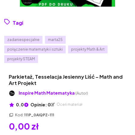
Tagi
zadaniespecjalne
marta25
połączenie matematyki i sztuki
projekty Math & Art
projekty STEAM
Parkietaż, Tesselacja Jesienny Liść – Math and
Art Projekt
Inspire Math Matematyka
(Autor)
0.0
Opinie: 0
Oceń materiał
Kod:
111P_0AIQPZ-111
0,00 zł