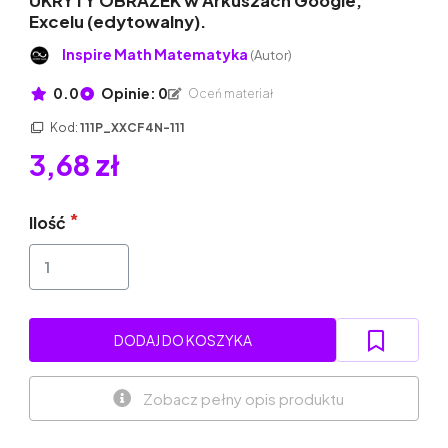
UKRYTY OBRAZEK w Arkuszach Google,
Excelu (edytowalny).
Inspire Math Matematyka
(Autor)
0.0
Opinie: 0
Oceń materiał
Kod:
111P_XXCF4N-111
3,68 zł
Ilość
DODAJ DO KOSZYKA
Zobacz pełny opis produktu