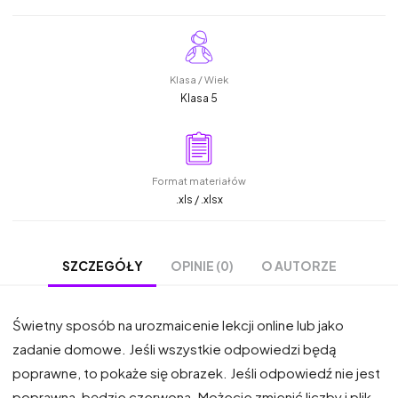
Klasa / Wiek
Klasa 5
Format materiałów
.xls / .xlsx
OPINIE (0)
O AUTORZE
SZCZEGÓŁY
Świetny sposób na urozmaicenie lekcji online lub jako
zadanie domowe. Jeśli wszystkie odpowiedzi będą
poprawne, to pokaże się obrazek. Jeśli odpowiedź nie jest
poprawna, będzie czerwona. Możecie zmienić liczby i plik