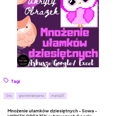
Tagi
Gra
gra interaktywna
marta25
Mnożenie ułamków dziesiętnych - Sowa -