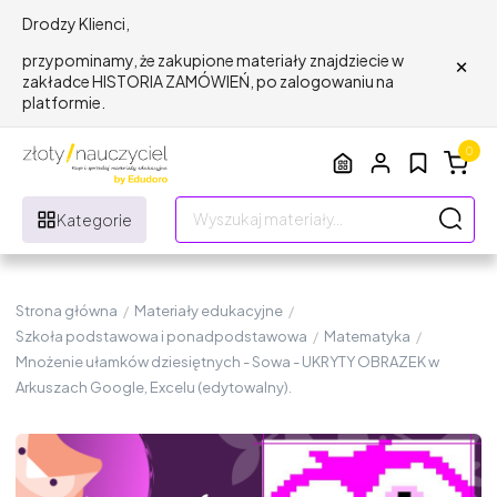
Drodzy Klienci,
×
przypominamy, że zakupione materiały znajdziecie w
zakładce HISTORIA ZAMÓWIEŃ, po zalogowaniu na
platformie.
0
Kategorie
Strona główna
/
Materiały edukacyjne
/
Szkoła podstawowa i ponadpodstawowa
/
Matematyka
/
Mnożenie ułamków dziesiętnych - Sowa - UKRYTY OBRAZEK w
Arkuszach Google, Excelu (edytowalny).