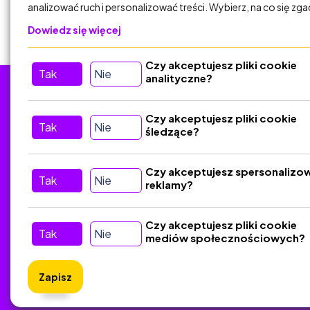
analizować ruch i personalizować treści. Wybierz, na co się zg
Dowiedz się więcej
Czy akceptujesz pliki cookie
Tak
Nie
analityczne?
Tu nas znajdziesz
D
Czy akceptujesz pliki cookie
Tak
Nie
śledzące?
Kontakt
Śledź nas w Social Media
Czy akceptujesz spersonalizo
Tak
Nie
reklamy?
Czy akceptujesz pliki cookie
Tak
Nie
mediów społecznościowych?
Zapisz
ZlotyNa