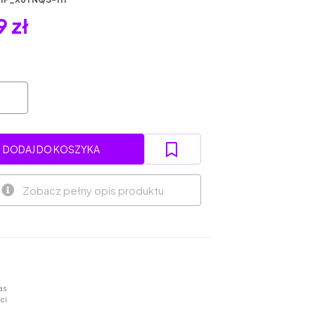
9 zł
DODAJ DO KOSZYKA
Zobacz pełny opis produktu
as
ci