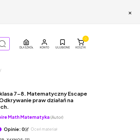
×
0
DLA SZKÓŁ
ULUBIONE
KOSZYK
/
 klasa 7-8. Matematyczny Escape
Odkrywanie praw działań na
ch.
pire Math Matematyka
(Autor)
Opinie: 0
Oceń materiał
11P_X6YNQS-111