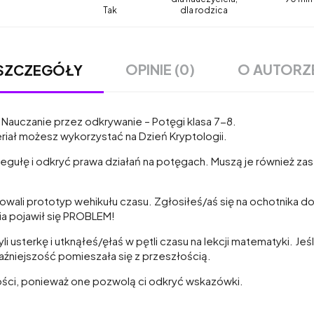
Tak
dla rodzica
OPINIE (0)
O AUTORZ
SZCZEGÓŁY
.
Nauczanie przez odkrywanie – Potęgi klasa 7-8.
iał możesz wykorzystać na Dzień Kryptologii.
regułę i odkryć prawa działań na potęgach. Muszą je również zas
wali prototyp wehikułu czasu. Zgłosiłeś/aś się na ochotnika d
ia pojawił się PROBLEM!
sterkę i utknąłeś/ęłaś w pętli czasu na lekcji matematyki. Jeśli
raźniejszość pomieszała się z przeszłością.
łości, ponieważ one pozwolą ci odkryć wskazówki.