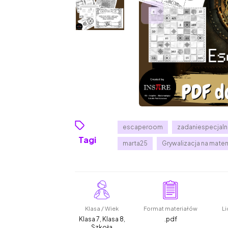
escaperoom
zadaniespecjal
Tagi
marta25
Grywalizacja na mat
Klasa / Wiek
Format materiałów
Li
Klasa 7, Klasa 8,
.pdf
Szkoła