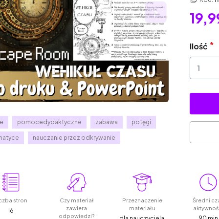
19,9
Ilość
ne
pomocedydaktyczne
zabawa
potęgi
ematyce
nauczanie przez odkrywanie
czba stron
Czy materiał
Przeznaczenie
Średni cz
zawiera
materiału
aktywnoś
16
odpowiedzi?
dla nauczyciela,
90 min