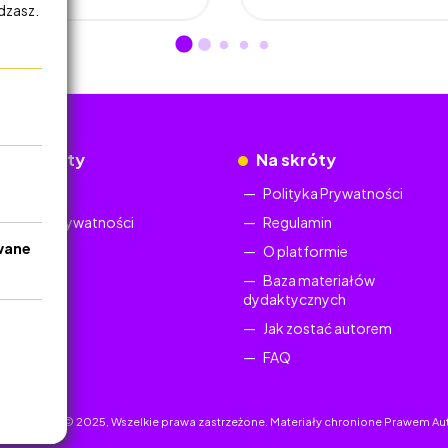
adzasz.
okumenty
Na skróty
Regulamin
Polityka Prywatności
Polityka Prywatności
Regulamin
wane
O platformie
Baza materiałów
dydaktycznych
Jak zostać autorem
FAQ
uczyciel.pl © 2025, Wszelkie prawa zastrzeżone. Materiały chronione Prawem Au