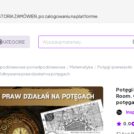
HISTORIA ZAMÓWIEŃ, po zalogowaniu na platformie.
KATEGORIE
a podstawowa i ponadpodstawowa
/
Matematyka
/
Potęgi i pierwiastki
Odkrywanie praw działań na potęgach.
Potęgi
Room. 
potęga
Ins
0.0
Kod:
1