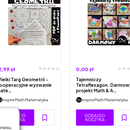
2,99 zł
0,00 zł
ielki Targ Geometrii -
Tajemniczy
ooperacyjne wyzwanie
Tetraflexagon. Darmow
ate…
projekt Math & A…
Inspire Math Matematyka
Inspire Math Matematyka
DODAJ DO
DODAJ DO
KOSZYKA
KOSZYKA
erwisu,