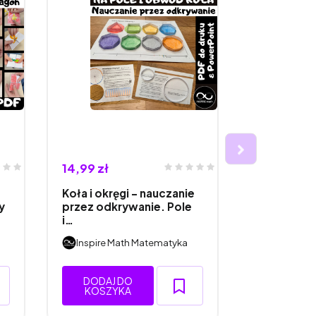
14,99 zł
13,99 zł
Koła i okręgi - nauczanie
Matematyc
y
przez odkrywanie. Pole
Ziemi. Pro
i…
lub indy…
Inspire Math Matematyka
Inspire M
DODAJ DO
DODAJ 
KOSZYKA
KOSZY