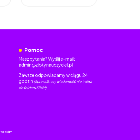
Pomoc
Masz pytania? Wyślij e-mail:
admin@zlotynauczyciel.pl
Zawsze odpowiadamy w ciągu 24
godzin
(Sprawdź, czy wiadomość nie trafiła
do folderu SPAM)
torskim.