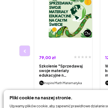
79,00 zł
1
y NOWY
Szkolenie "Sprzedawaj
W
szące
swoje materiały
k
…
edukacyjne n…
m
Matematyka
Inspire Math Matematyka
DODAJ DO
Pliki cookie na naszej stronie.
KOSZYKA
Używamy plików cookie, aby zapewnić prawidłowe działanie s